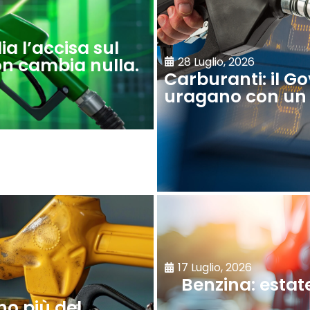
ia l’accisa sul
n cambia nulla.
28 Luglio, 2026
Carburanti: il Go
uragano con un o
17 Luglio, 2026
Benzina: estate
no più del