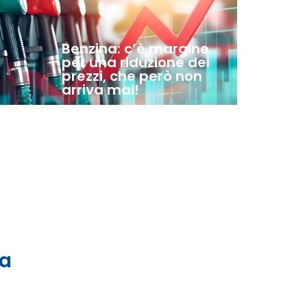
Benzina: c’è margine
per una riduzione dei
prezzi, che però non
arriva mai!
 a