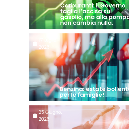
Carburanti: il Governo
taglia l’accisa sul
gasolio, ma alla pomp
non cambia nulla.
17 Luglio,
2026
Benzina: estate bollent
per le famiglie!
25 Giugno,
2026