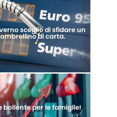
verno sceglie di sfidare un
mbrellino di carta.
 bollente per le famiglie!