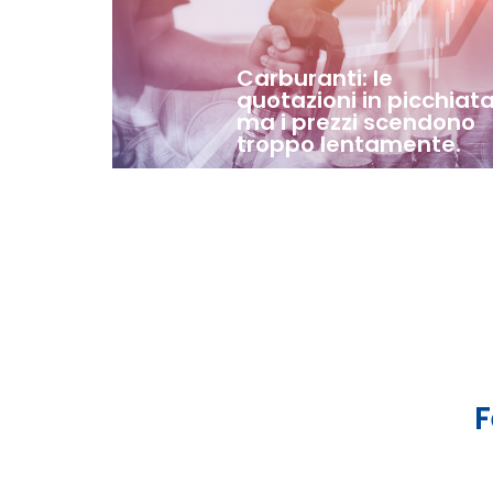
Carburanti: le
quotazioni in picchiata
ma i prezzi scendono
troppo lentamente.
F