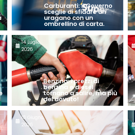
Carburanti: il Governo
sceglie di sfidare un
a
uragano con un
ombrellino di carta.
14 Luglio,
2026
Benzina: i prezzi di
benzina e diesel
e
tornano a salire, ma più
del dovuto!
18 Giugno,
2026