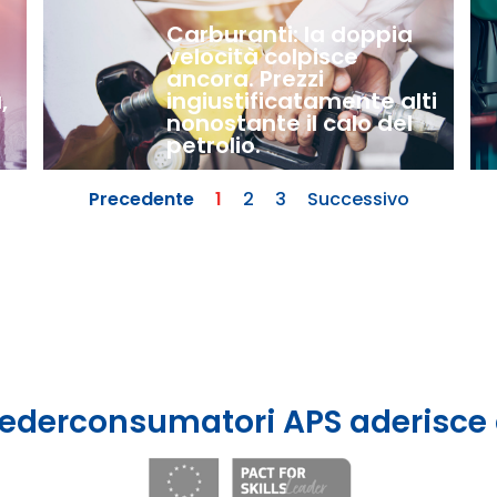
Carburanti: la doppia
velocità colpisce
ancora. Prezzi
,
ingiustificatamente alti
nonostante il calo del
petrolio.
Precedente
1
2
3
Successivo
ederconsumatori APS aderisce