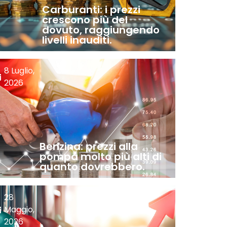
Carburanti: i prezzi
crescono più del
dovuto, raggiungendo
livelli inauditi.
8 Luglio,
2026
Benzina: prezzi alla
pompa molto più alti di
quanto dovrebbero.
28
Maggio,
2026