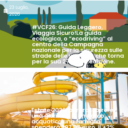
23 Luglio,
2026
#VCF26: Guida Leggero,
Viaggia Sicuro!La guida
ecologica, o “ecodriving” al
centro della Campagna
nazionale per la sicurezza sulle
strade delle vacanze che torna
per la sua 27esima edizione.
17 Luglio,
2026
Estate 2026: per trascorrere
una giornata in un parco
acquatico una famiglia
spenderà 297,07 euro, il +2%