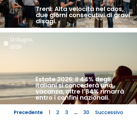
Treni: Alta velocità nel caos,
due giorni consecutivi di gravi
disagi.
12 Giugno,
2026
Estate 2026: il 44% degli
italiani si concederà una
vacanza, oltre l’84% rimarrà
entro i confini nazionali.
Precedente
1
2
3
…
30
Successivo