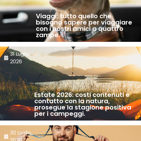
Viaggi: tutto quello che
bisogna sapere per viaggiare
con i nostri amici a quattro
zampe.
31 Luglio,
2026
Estate 2026: costi contenuti e
contatto con la natura,
prosegue la stagione positiva
per i campeggi.
30 Luglio,
2026