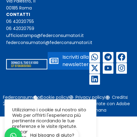
Via Palestro, 11
00185 Roma
CONTATTI
06 42020755
06 42020759
ufficiostampa@federconsumatori.it
federconsumatori@federconsumatori.it
Iscriviti alla
newsletter
Federconsumatori
Cookie policy
Privacy policy
Credits
2026
Immagini da Freepik o generate con Adobe
Utilizziamo i cookie sul nostro sito
Firefly / Nano Banana
Web per offrirti l'esperienza più
pertinente ricordando le tue
preferenze e le visite ripetute.
Cliccando su "Accetta"