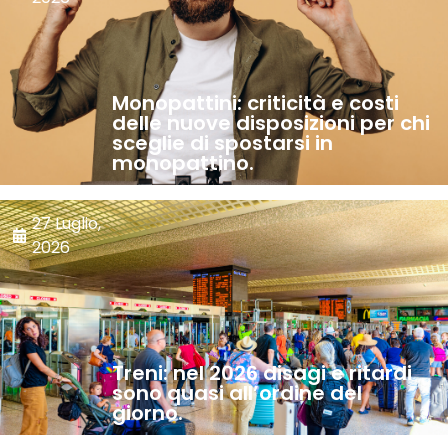
Monopattini: criticità e costi
delle nuove disposizioni per chi
sceglie di spostarsi in
monopattino.
27 Luglio,
2026
Treni: nel 2026 disagi e ritardi
sono quasi all’ordine del
giorno.