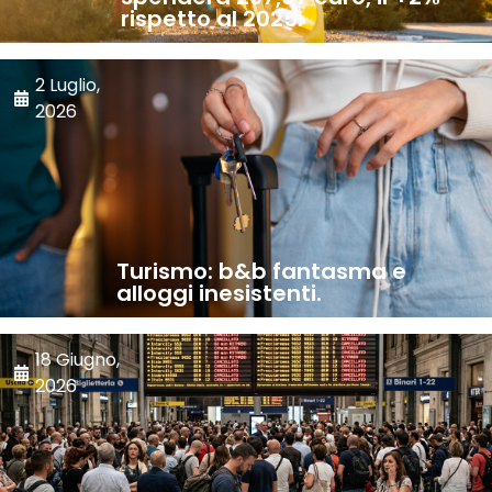
rispetto al 2025.
2 Luglio,
2026
Turismo: b&b fantasma e
alloggi inesistenti.
18 Giugno,
2026