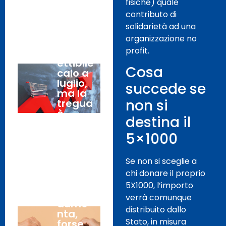
ni.
fisiche) quale
contributo di
solidarietà ad una
Inflazio
31
organizzazione no
ne:
Luglio,
profit.
imperc
2026
ettibile
Cosa
calo a
luglio,
succede se
ma la
non si
tregua
è
destina il
destin
ata a
5×1000
finire.
Se non si sceglie a
Istat:
chi donare il proprio
31
la
5X1000, l’importo
Luglio,
fiducia
verrà comunque
2026
aume
distribuito dallo
nta,
Stato, in misura
forse,