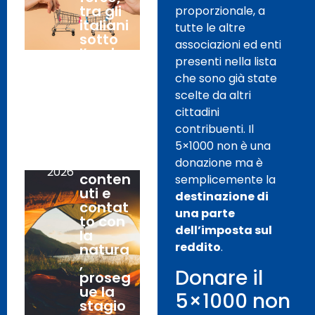
tra gli
proporzionale, a
italiani
tutte le altre
sotto
associazioni ed enti
l’ombr
presenti nella lista
ellone
che sono già state
(pochi
).
scelte da altri
cittadini
contribuenti. Il
Estate
31
5×1000 non è una
2026:
Luglio,
donazione ma è
costi
2026
conten
semplicemente la
uti e
destinazione di
contat
una parte
to con
dell’imposta sul
la
reddito
.
natura
,
Donare il
proseg
ue la
5×1000 non
stagio