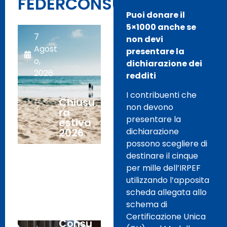
FEDERCONSUMATORI
Puoi donare il
5×1000 anche se
7
non devi
Agost
presentare la
o,
dichiarazione dei
2026
redditi
I contribuenti che
Chiusu
non devono
ra
presentare la
estiva
2026
dichiarazione
possono scegliere di
destinare il cinque
Caro-
5
per mille dell’IRPEF
carbur
Agost
utilizzando l’apposita
anti: le
o,
Associ
scheda allegata allo
2026
azioni
schema di
dei
Certificazione Unica
Consu