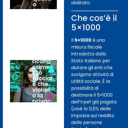
abilitato.
o
zamp
e.
Che cos’è il
5×1000
Sicurez
31
za: no
Luglio,
Il
5×1000
è una
a
2026
misura fiscale
sistem
introdotta dallo
i di
ricono
Stato Italiano per
scime
aiutare gli enti che
nto
svolgono attività di
faccial
utilità sociale. È la
e che
possibilità di
violan
o la
destinare il 5×1000
privac
dell’Irpef già pagata
y e la
(cioè lo 0,5% delle
libertà
imposte sul reddito
dei
delle persone
cittadi