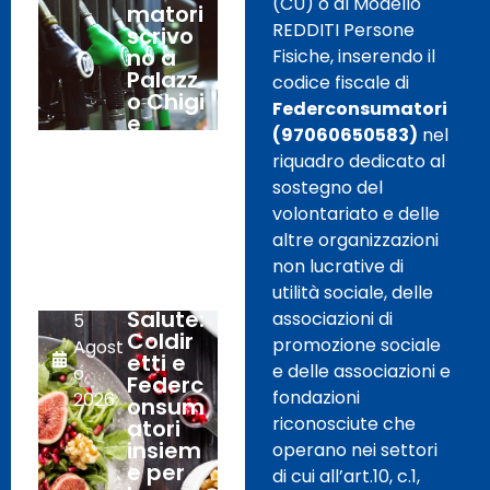
(CU) o al Modello
matori
REDDITI Persone
scrivo
no a
Fisiche, inserendo il
Palazz
codice fiscale di
o Chigi
Federconsumatori
e
(97060650583)
nel
chiedo
riquadro dedicato al
no un
incont
sostegno del
ro
volontariato e delle
urgent
altre organizzazioni
e.
non lucrative di
utilità sociale, delle
Salute:
associazioni di
5
Coldir
promozione sociale
Agost
etti e
e delle associazioni e
o,
Federc
fondazioni
2026
onsum
riconosciute che
atori
insiem
operano nei settori
e per
di cui all’art.10, c.1,