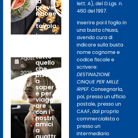
la
lett. A), del D.Lgs. n.
preve
460 del 1997.
nzione
a
Inserire poi il foglio in
tavola
una busta chiusa,
.
avendo cura di
indicare sulla busta
Viaggi:
3
nome cognome e
tutto
Agost
codice fiscale e
quello
o,
scrivere:
che
2026
bisogn
DESTINAZIONE
a
CINQUE PER MILLE
saper
IRPEF
. Consegnarla,
e per
poi, presso un ufficio
viaggi
postale, presso un
are
con i
CAAF, dal proprio
nostri
commercialista o
amici
presso un
a
intermediario
quattr