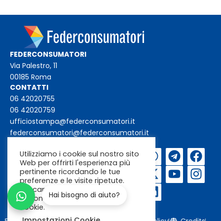
FEDERCONSUMATORI
Via Palestro, 11
00185 Roma
CONTATTI
06 42020755
06 42020759
ufficiostampa@federconsumatori.it
federconsumatori@federconsumatori.it
Utilizziamo i cookie sul nostro sito
Iscriviti alla
Web per offrirti l'esperienza più
newsletter
pertinente ricordando le tue
preferenze e le visite ripetute.
Cliccando su "Accetta"
Hai bisogno di aiuto?
acconsenti all'uso di TUTTI i
cookie.
Impostazioni Cookie
Federconsumatori
Cookie policy
Privacy policy
Credits