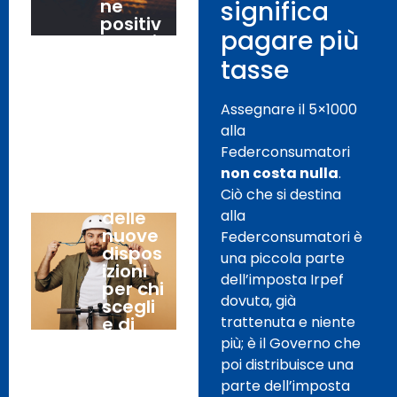
ne
significa
positiv
pagare più
a per i
camp
tasse
eggi.
Assegnare il 5×1000
Monop
alla
30
attini:
Federconsumatori
Luglio,
criticit
non costa nulla
.
2026
à e
Ciò che si destina
costi
alla
delle
nuove
Federconsumatori è
dispos
una piccola parte
izioni
dell’imposta Irpef
per chi
dovuta, già
scegli
trattenuta e niente
e di
sposta
più; è il Governo che
rsi in
poi distribuisce una
mono
parte dell’imposta
pattin