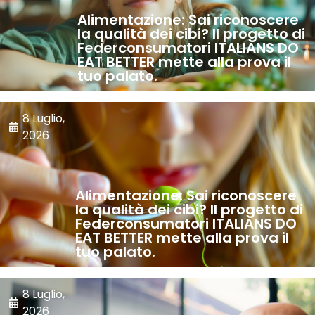
Alimentazione: Sai riconoscere
la qualità dei cibi? Il progetto di
Federconsumatori ITALIANS DO
EAT BETTER mette alla prova il
tuo palato.
8 Luglio,
2026
Alimentazione: Sai riconoscere
la qualità dei cibi? Il progetto di
Federconsumatori ITALIANS DO
EAT BETTER mette alla prova il
tuo palato.
8 Luglio,
2026