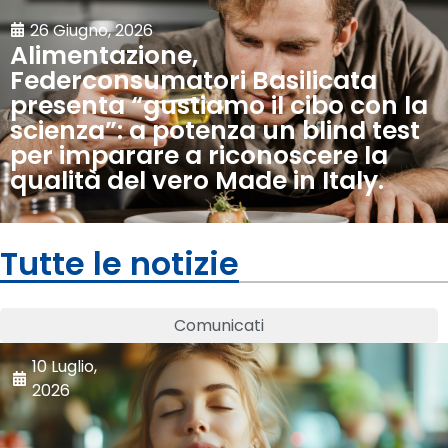
26 Giugno, 2026
Alimentazione,
Federconsumatori Basilicata
presenta “gustiamo il cibo con la
scienza”: a potenza un blind test
per imparare a riconoscere la
qualità del vero Made in Italy.
Tutte le notizie
Comunicati
10 Luglio,
2026