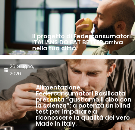
Il progetto di Federconsumatori
ITALIANS DO EAT BETTER arriva
nella tua città.
26 Giugno,
2026
Alimentazione,
Federconsumatori Basilicata
presenta “gustiamo il cibo con
la scienza”: a potenza un blind
test per imparare a
riconoscere la qualità del vero
Made in Italy.