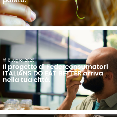
palato.
8 Luglio, 2026
Il progetto di Federconsumatori
ITALIANS DO EAT BETTER arriva
nella tua città.