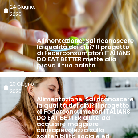
24 Giugno,
2026
Alimentazione: Sai riconoscere
la qualità dei cibi? Il progetto
di Federconsumatori ITALIANS
DO EAT BETTER mette alla
prova il tuo palato.
20 Giugno,
2026
Alimentazione: Sai riconoscere
la qualità dei cibi? Il progetto
di Federconsumatori ITALIANS
DO EAT BETTER aiuta ad
acquisire maggiore
consapevolezza sulla
sostenibilità sociale ed