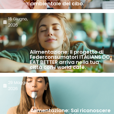
ambientale del cibo.
18 Giugno,
2026
Alimentazione: Il progetto di
Federconsumatori ITALIANS DO
EAT BETTER arriva nella tua
città con i world cafè.
29 Maggio,
2026
Alimentazione: Sai riconoscere