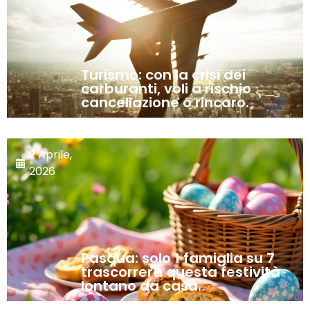
Turismo: con la crisi dei
carburanti, voli a rischio
cancellazione o rincaro.
2 Aprile,
2026
Pasqua: solo 1 famiglia su 7
trascorrerà questa festività
lontano da casa.