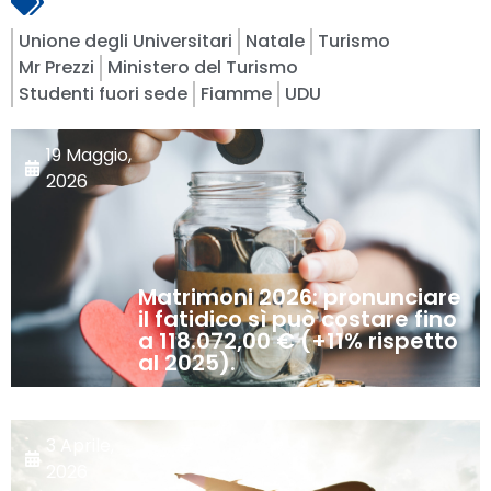
Unione degli Universitari
Natale
Turismo
Mr Prezzi
Ministero del Turismo
Studenti fuori sede
Fiamme
UDU
19 Maggio,
2026
Matrimoni 2026: pronunciare
il fatidico sì può costare fino
a 118.072,00 € (+11% rispetto
al 2025).
3 Aprile,
2026