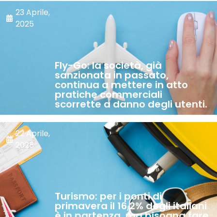
23 Aprile,
2025
Fly-Go: la società, già
sanzionata in passato,
continua a mettere in atto
pratiche commerciali
scorrette a danno degli utenti.
22 Aprile,
2025
Turismo: per i ponti di
primavera il 16,2% degli italiani
è in partenza, ma bisogna fare