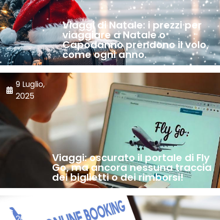
Viaggi di Natale: i prezzi per
viaggiare a Natale o
Capodanno prendono il volo,
come ogni anno.
9 Luglio,
2025
Viaggi: oscurato il portale di Fly
Go, ma ancora nessuna traccia
dei biglietti o dei rimborsi!
17 Giugno,
2025