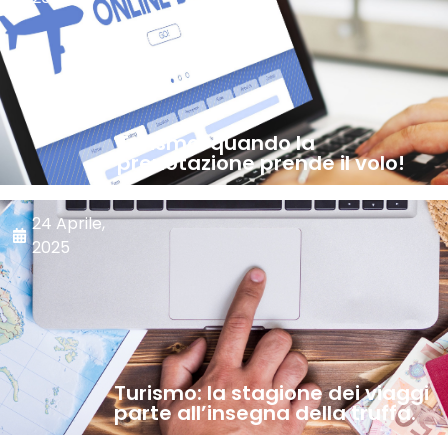
Turismo: quando la
prenotazione prende il volo!
24 Aprile,
2025
Turismo: la stagione dei viaggi
parte all’insegna della truffa.