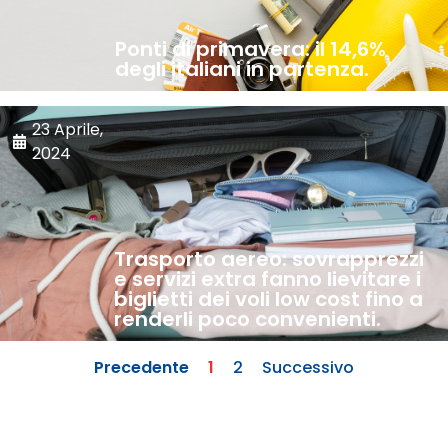
Ponti di primavera: il 14,6%
degli italiani in partenza.
23 Aprile,
2024
Trasporto aereo: sovrapprezzi
e servizi extra fanno lievitare i
biglietti dei voli low cost fino a
renderli poco convenienti.
Precedente
1
2
Successivo