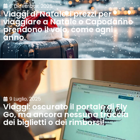
6 Dicembre, 2025
Viaggi di Natale: i prezzi per
viaggiare a Natale o Capodanno
prendono il volo, come ogni
anno.
9 Luglio, 2025
Viaggi: oscurato il portale di Fly
Go, ma ancora nessuna traccia
dei biglietti o dei rimborsi!