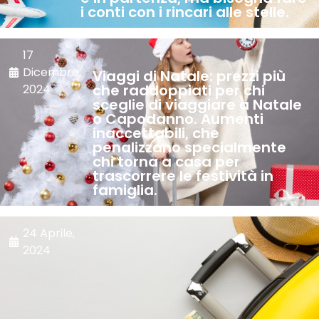
i conti con i rincari alle stelle.
17
Dicembre,
Viaggi di Natale: prezzi più
che raddoppiati per chi
2024
sceglie di viaggiare a Natale
o Capodanno. Aumenti
inaccettabili, che
penalizzano specialmente
chi torna a casa per
trascorrere le festività in
famiglia.
24 Aprile,
2024