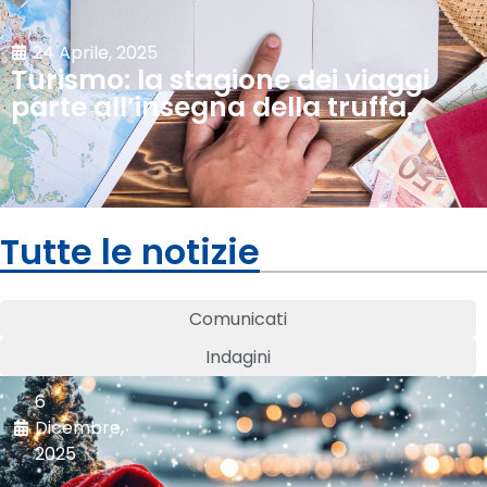
24 Aprile, 2025
Turismo: la stagione dei viaggi
parte all’insegna della truffa.
Tutte le notizie
Comunicati
Indagini
6
Dicembre,
2025