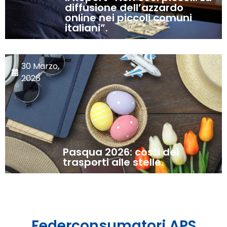
diffusione dell’azzardo
online nei piccoli comuni
italiani”.
30 Marzo,
2026
Pasqua 2026: costi dei
trasporti alle stelle.
Federconsumatori APS