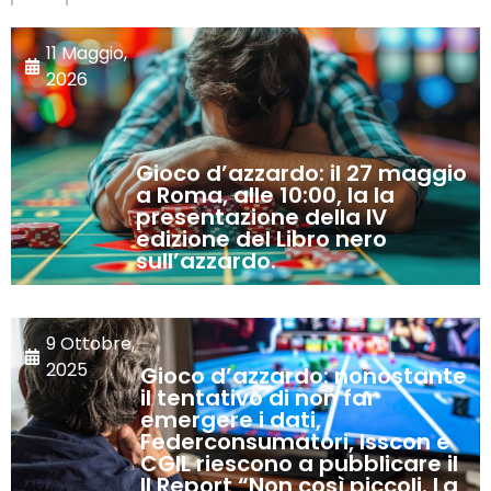
11 Maggio,
2026
Gioco d’azzardo: il 27 maggio
a Roma, alle 10:00, la la
presentazione della IV
edizione del Libro nero
sull’azzardo.
9 Ottobre,
2025
Gioco d’azzardo: nonostante
il tentativo di non far
emergere i dati,
Federconsumatori, Isscon e
CGIL riescono a pubblicare il
II Report “Non così piccoli. La