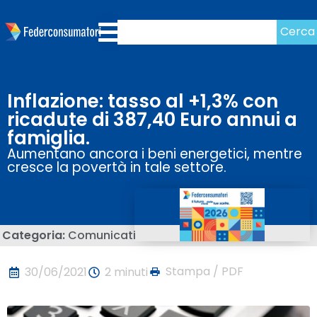
Cerca
Inflazione: tasso al +1,3% con
ricadute di 387,40 Euro annui a
famiglia.
Aumentano ancora i beni energetici, mentre
cresce la povertà in tale settore.
Categoria:
Comunicati
Stampa / PDF
30/06/2021
2 minuti