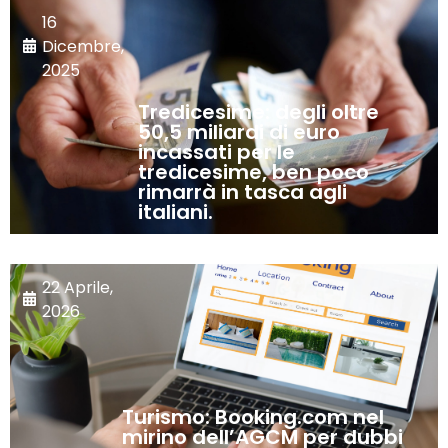
16
Dicembre,
2025
Tredicesime: degli oltre
50,5 miliardi di euro
incassati per le
tredicesime, ben poco
rimarrà in tasca agli
italiani.
22 Aprile,
2026
Turismo: Booking.com nel
mirino dell’AGCM per dubbi