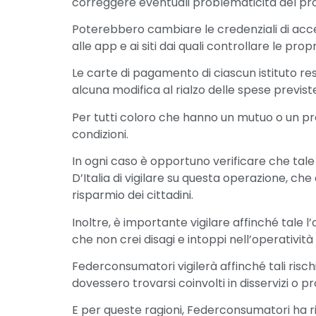
correggere eventuali problematicità del pr
Poterebbero cambiare le credenziali di acc
alle app e ai siti dai quali controllare le pro
Le carte di pagamento di ciascun istituto r
alcuna modifica al rialzo delle spese previst
Per tutti coloro che hanno un mutuo o un pr
condizioni.
In ogni caso è opportuno verificare che tal
D’Italia di vigilare su questa operazione, che
risparmio dei cittadini.
Inoltre, è importante vigilare affinché tale l
che non crei disagi e intoppi nell’operatività 
Federconsumatori vigilerà affinché tali rischi
dovessero trovarsi coinvolti in disservizi o 
E per queste ragioni, Federconsumatori ha riv