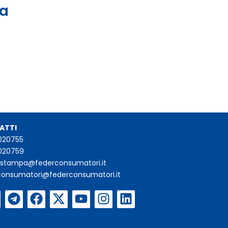
 a
ATTI
020755
020759
iostampa@federconsumatori.it
consumatori@federconsumatori.it