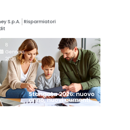
ey S.p.A.
Risparmiatori
dit
8
Gennaio,
2026
Stangata 2026: nuovo
anno, nuovi aumenti.