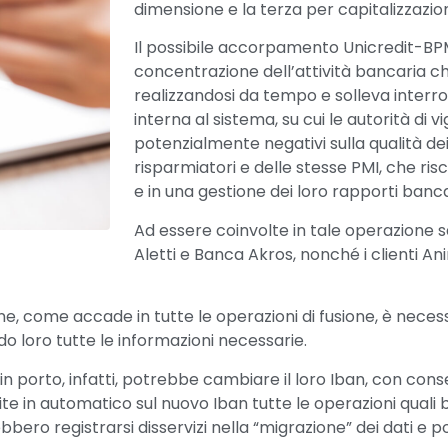
dimensione e la terza per capitalizzazio
Il possibile accorpamento Unicredit-BP
concentrazione dell’attività bancaria ch
realizzandosi da tempo e solleva interrog
interna al sistema, su cui le autorità di v
potenzialmente negativi sulla qualità dei
risparmiatori e delle stesse PMI, che risc
e in una gestione dei loro rapporti ban
Ad essere coinvolte in tale operazione 
Aletti e Banca Akros, nonché i clienti A
e, come accade in tutte le operazioni di fusione, è necessa
endo loro tutte le informazioni necessarie.
 porto, infatti, potrebbe cambiare il loro Iban, con con
e in automatico sul nuovo Iban tutte le operazioni quali bo
ebbero registrarsi disservizi nella “migrazione” dei dati e