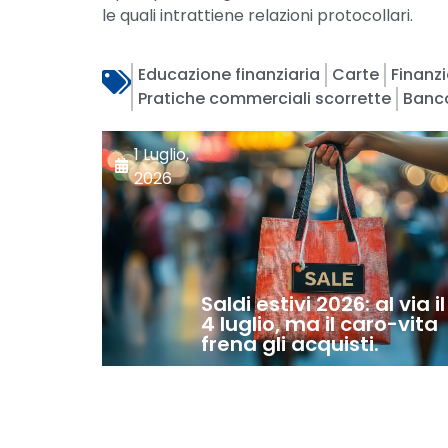
le quali intrattiene relazioni protocollari.
Educazione finanziaria
Carte
Finanz
Pratiche commerciali scorrette
Banc
1 Luglio,
2026
Saldi estivi 2026: al via il
4 luglio, ma il caro-vita
frena gli acquisti.