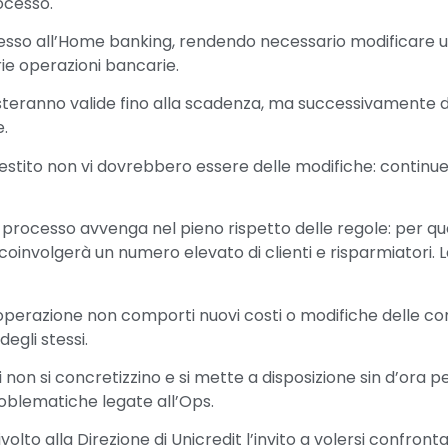
ocesso.
esso all’Home banking, rendendo necessario modificare 
prie operazioni bancarie.
esteranno valide fino alla scadenza, ma successivamente d
e.
estito non vi dovrebbero essere delle modifiche: continue
e processo avvenga nel pieno rispetto delle regole: per 
 coinvolgerà un numero elevato di clienti e risparmiatori. La
’operazione non comporti nuovi costi o modifiche delle condi
degli stessi.
 non si concretizzino e si mette a disposizione sin d’ora pe
problematiche legate all’Ops.
olto alla Direzione di Unicredit l’invito a volersi confron