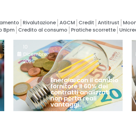
iamento
Rivalutazione
AGCM
Credit
Antitrust
Moon
o Bpm
Credito al consumo
Pratiche scorrette
Unicre
10
Dicembre,
2025
Energia: con il cambio
fornitore il 60% dei
contratti analizzati
non porta reali
vantaggi.