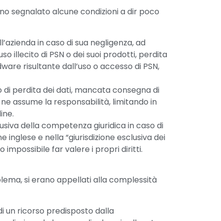
evano segnalato alcune condizioni a dir poco
ll’azienda in caso di sua negligenza, ad
so illecito di PSN o dei suoi prodotti, perdita
dware risultante dall’uso o accesso di PSN,
so di perdita dei dati, mancata consegna di
 ne assume la responsabilità, limitando in
ine.
busiva della competenza giuridica in caso di
e inglese e nella “giurisdizione esclusiva dei
mpossibile far valere i propri diritti.
roblema, si erano appellati alla complessità
i un ricorso predisposto dalla