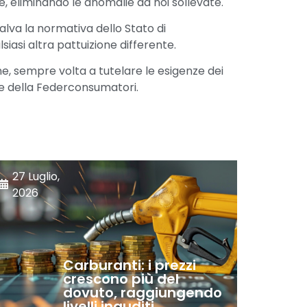
e, eliminando le anomalie da noi sollevate.
salva la normativa dello Stato di
asi altra pattuizione differente.
one, sempre volta a tutelare le esigenze dei
nte della Federconsumatori.
27 Luglio,
2026
Carburanti: i prezzi
crescono più del
dovuto, raggiungendo
livelli inauditi.