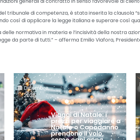
izioni generali di contratto in senso favorevole al client
e del tribunale di competenza, è stata inserita la clausola “
osì di applicare la legge italiana e superare così qualsi
 delle normativa in materia e l’incisività della nostra azi
 legge da parte di tutti.” – afferma Emilio Viafora, Preside
6
Dicembre,
2025
Viaggi di Natale: i
prezzi per viaggiare a
Natale o Capodanno
prendono il volo,
come ogni anno.