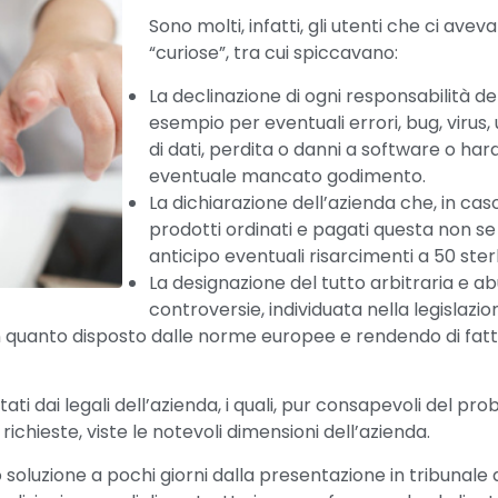
Sono molti, infatti, gli utenti che ci av
“curiose”, tra cui spiccavano:
La declinazione di ogni responsabilità de
esempio per eventuali errori, bug, virus, u
di dati, perdita o danni a software o har
eventuale mancato godimento.
La dichiarazione dell’azienda che, in ca
prodotti ordinati e pagati questa non se
anticipo eventuali risarcimenti a 50 sterl
La designazione del tutto arbitraria e a
controversie, individuata nella legislazion
on quanto disposto dalle norme europee e rendendo di fatto i
ttati dai legali dell’azienda, i quali, pur consapevoli del p
chieste, viste le notevoli dimensioni dell’azienda.
oluzione a pochi giorni dalla presentazione in tribunale d