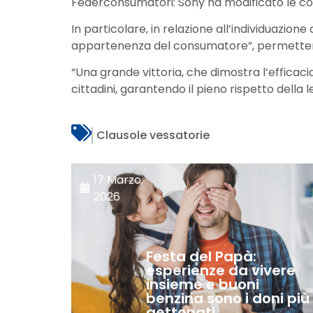
Federconsumatori: Sony ha modificato le cond
In particolare, in relazione all’individuazion
appartenenza del consumatore”, permettendo c
“Una grande vittoria, che dimostra l’efficacia
cittadini, garantendo il pieno rispetto della
Clausole vessatorie
17 Marzo,
2026
Festa del Papà:
esperienze da vivere
insieme e buoni
benzina sono i doni più
gettonati