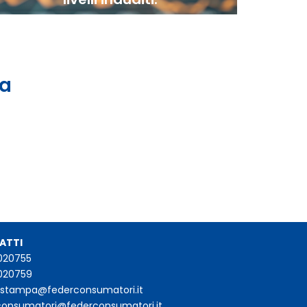
 a
ATTI
020755
020759
iostampa@federconsumatori.it
consumatori@federconsumatori.it