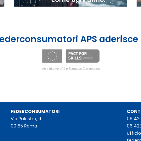
ederconsumatori APS aderisce
FEDERCONSUMATORI
CONT
Via Palestro, 11
06 42
00185 Roma
06 42
uffic
feder