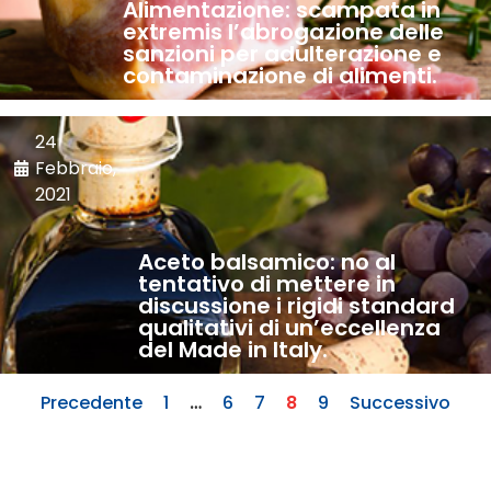
Alimentazione: scampata in
extremis l’abrogazione delle
sanzioni per adulterazione e
contaminazione di alimenti.
24
Febbraio,
2021
Aceto balsamico: no al
tentativo di mettere in
discussione i rigidi standard
qualitativi di un’eccellenza
del Made in Italy.
Precedente
1
…
6
7
8
9
Successivo