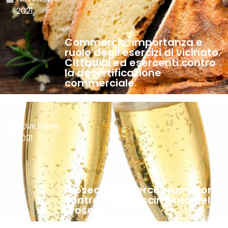
2021
Commercio: importanza e
ruolo degli esercizi di vicinato.
Cittadini ed esercenti contro
la desertificazione
commerciale.
2
Novembre,
2021
Prosecco: Federconsumatori
contro il riconoscimento del
Prošek.