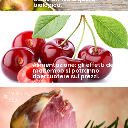
biologica.
12 Maggio,
2021
Alimentazione: gli effetti del
maltempo si potranno
ripercuotere sui prezzi.
22 Marzo,
2021