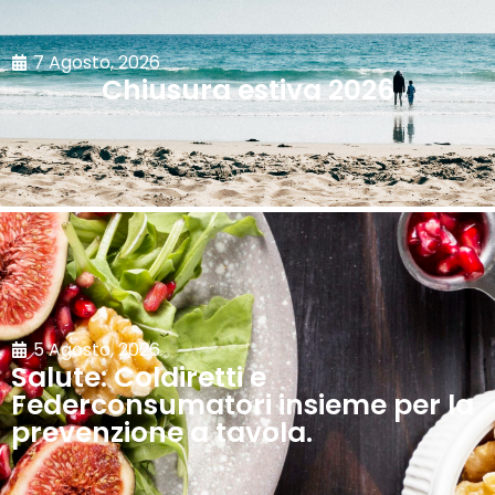
7 Agosto, 2026
Chiusura estiva 2026
5 Agosto, 2026
Salute: Coldiretti e
Federconsumatori insieme per la
prevenzione a tavola.