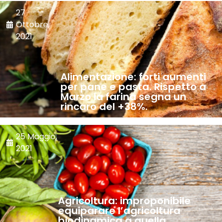
27
Ottobre,
2021
Alimentazione: forti aumenti
per pane e pasta. Rispetto a
Marzo la farina segna un
rincaro del +38%.
25 Maggio,
2021
Agricoltura: improponibile
equiparare l’agricoltura
biodinamica a quella