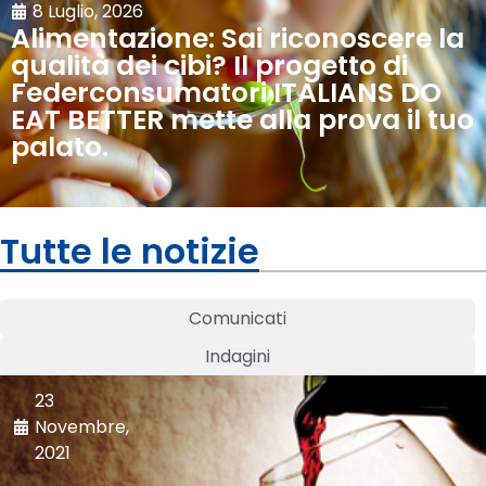
8 Luglio, 2026
Alimentazione: Sai riconoscere la
qualità dei cibi? Il progetto di
Federconsumatori ITALIANS DO
EAT BETTER mette alla prova il tuo
palato.
Tutte le notizie
Comunicati
Indagini
23
Novembre,
2021