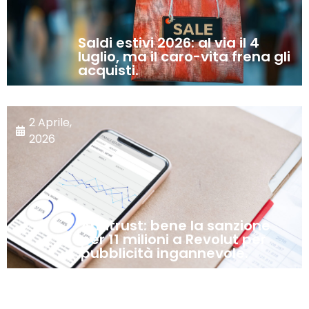
Saldi estivi 2026: al via il 4
luglio, ma il caro-vita frena gli
acquisti.
2 Aprile,
2026
Antitrust: bene la sanzione
per 11 milioni a Revolut per
pubblicità ingannevole.