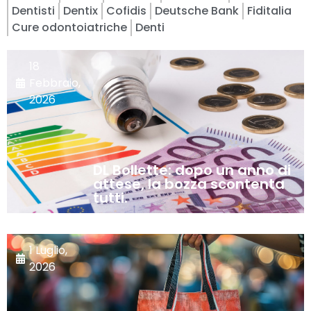
Dentisti
Dentix
Cofidis
Deutsche Bank
Fiditalia
Cure odontoiatriche
Denti
18
Febbraio,
2026
DL Bollette: dopo un anno di
attese, la bozza scontenta
tutti.
1 Luglio,
2026