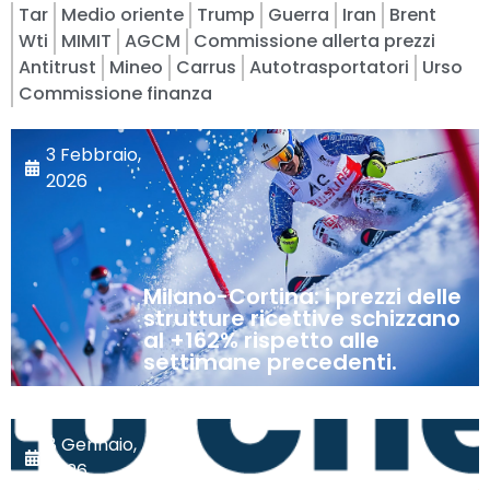
Tar
Medio oriente
Trump
Guerra
Iran
Brent
Wti
MIMIT
AGCM
Commissione allerta prezzi
Antitrust
Mineo
Carrus
Autotrasportatori
Urso
Commissione finanza
3 Febbraio,
2026
Milano-Cortina: i prezzi delle
strutture ricettive schizzano
al +162% rispetto alle
settimane precedenti.
8 Gennaio,
2026