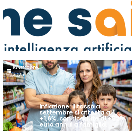
“Tu che ne sAI?”
16 Ottobre,
2025
Inflazione: il tasso a
settembre si attesta al
+1,6%, con ricadute di +528
euro annui a famiglia.