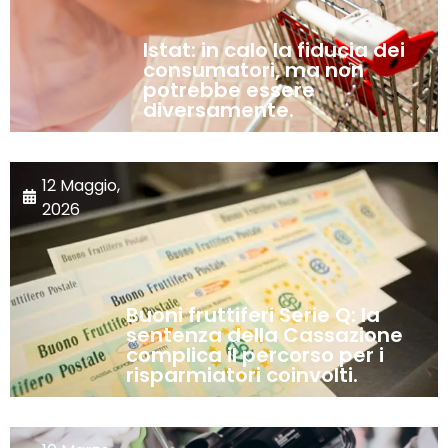
Istat: in calo la fiducia dei
consumatori, ma non
potrebbe essere
diversamente.
12 Maggio,
2026
Buoni fruttiferi Serie Q: la
sentenza della Cassazione
complica il percorso per i
risparmiatori coinvolti.