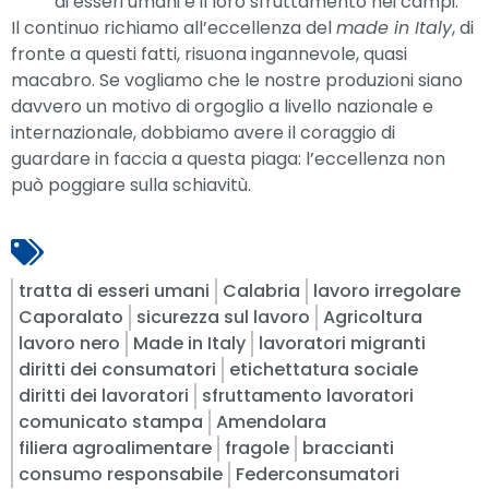
di esseri umani e il loro sfruttamento nei campi.
Il continuo richiamo all’eccellenza del
made in Italy
, di
fronte a questi fatti, risuona ingannevole, quasi
macabro. Se vogliamo che le nostre produzioni siano
davvero un motivo di orgoglio a livello nazionale e
internazionale, dobbiamo avere il coraggio di
guardare in faccia a questa piaga: l’eccellenza non
può poggiare sulla schiavitù.
tratta di esseri umani
Calabria
lavoro irregolare
Caporalato
sicurezza sul lavoro
Agricoltura
lavoro nero
Made in Italy
lavoratori migranti
diritti dei consumatori
etichettatura sociale
diritti dei lavoratori
sfruttamento lavoratori
comunicato stampa
Amendolara
filiera agroalimentare
fragole
braccianti
consumo responsabile
Federconsumatori