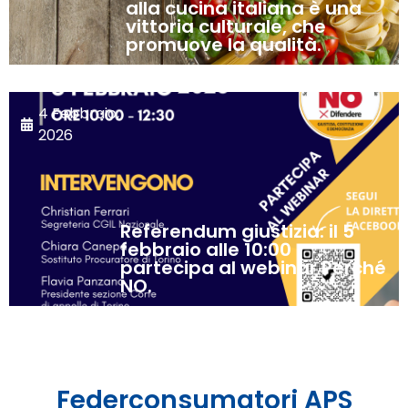
alla cucina italiana è una
vittoria culturale, che
promuove la qualità.
4 Febbraio,
2026
Referendum giustizia: il 5
febbraio alle 10:00
partecipa al webinar Perché
NO.
Federconsumatori APS