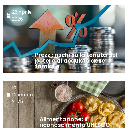
28 Aprile,
2026
Prezzi: rischi sulla tenuta del
potere di acquisto delle
famiglie.
10
Dicembre,
2025
Alimentazione: il
riconoscimento UNESCO