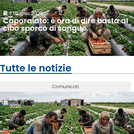
3 Giugno, 2026
Caporalato: è ora di dire basta al
cibo sporco di sangue.
Tutte le notizie
Comunicati
3 Giugno,
2026