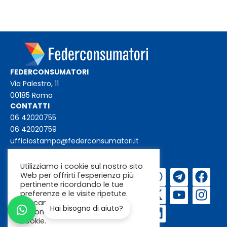
FEDERCONSUMATORI
Via Palestro, 11
00185 Roma
CONTATTI
06 42020755
06 42020759
ufficiostampa@federconsumatori.it
federconsumatori@federconsumatori.it
Utilizziamo i cookie sul nostro sito
Web per offrirti l'esperienza più
Iscriviti alla
pertinente ricordando le tue
newsletter
preferenze e le visite ripetute.
Cliccando su "Accetta"
Hai bisogno di aiuto?
acconsenti all'uso di TUTTI i
cookie.