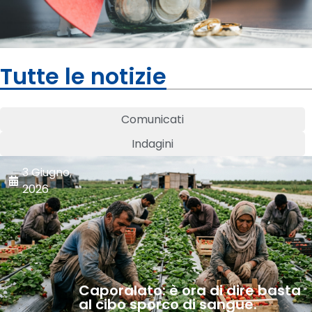
Tutte le notizie
Comunicati
Indagini
3 Giugno,
2026
Caporalato: è ora di dire basta
al cibo sporco di sangue.