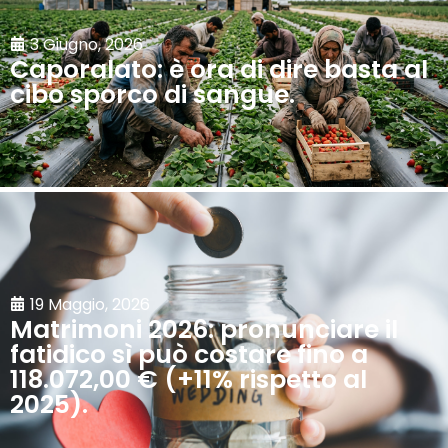
3 Giugno, 2026
Caporalato: è ora di dire basta al
cibo sporco di sangue.
19 Maggio, 2026
Matrimoni 2026: pronunciare il
fatidico sì può costare fino a
118.072,00 € (+11% rispetto al
2025).