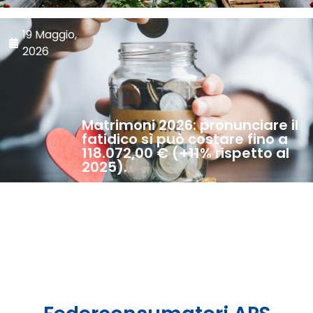
19 Maggio,
2026
Matrimoni 2026: pronunciare il
fatidico sì può costare fino a
118.072,00 € (+11% rispetto al
2025).