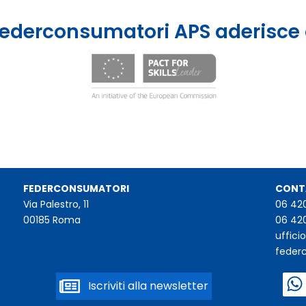
ederconsumatori APS aderisce
FEDERCONSUMATORI
CONT
Via Palestro, 11
06 42
00185 Roma
06 42
uffic
feder
Iscriviti alla newsletter