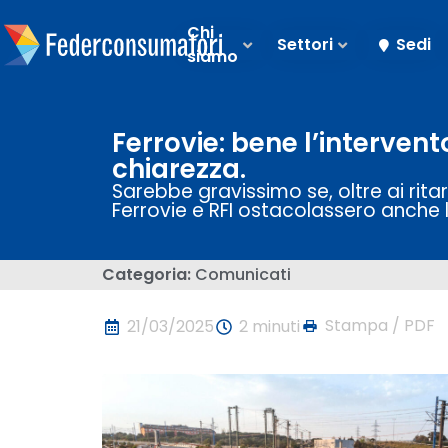
Chi
Settori
Sedi
siamo
Ferrovie: bene l’intervent
chiarezza.
Sarebbe gravissimo se, oltre ai ritard
Ferrovie e RFI ostacolassero anche 
Categoria:
Comunicati
Stampa / PDF
21/03/2025
2 minuti