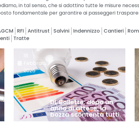
iediamo, in tal senso, che si adottino tutte le misure nec
supposto fondamentale per garantire ai passeggeri traspare
AGCM
RFI
Antitrust
Salvini
Indennizzo
Cantieri
Rom
enti
Tratte
18
Febbraio,
2026
DL Bollette: dopo un
anno di attese, la
bozza scontenta tutti.