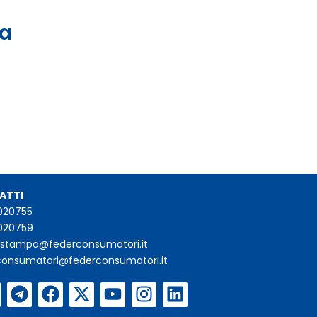
 a
ATTI
020755
020759
iostampa@federconsumatori.it
consumatori@federconsumatori.it