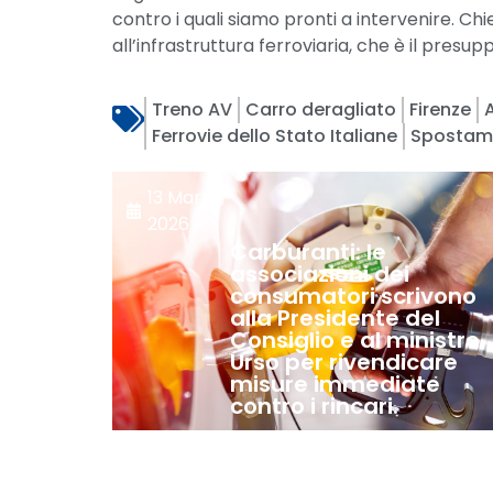
contro i quali siamo pronti a intervenire. Ch
all’infrastruttura ferroviaria, che è il pre
Treno AV
Carro deragliato
Firenze
Ferrovie dello Stato Italiane
Spostam
13 Marzo,
2026
Carburanti: le
associazioni dei
consumatori scrivono
alla Presidente del
Consiglio e al ministro
Urso per rivendicare
misure immediate
contro i rincari.