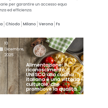
essarie per garantire un accesso equo
nza ed efficienza.
a
Chiodo
Milano
Verona
Fs
10
Dicembre,
2025
Alimentazione: il
riconoscimento
UNESCO alla cucina
italiana è una vittoria
culturale, che
promuove la qualità.