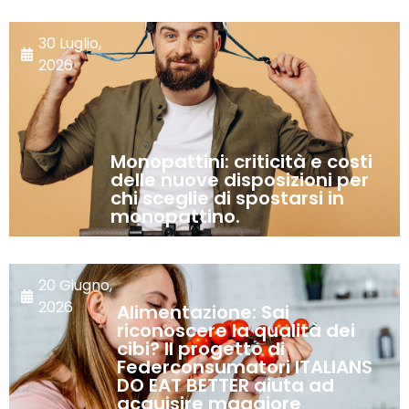
30 Luglio,
2026
Monopattini: criticità e costi
delle nuove disposizioni per
chi sceglie di spostarsi in
monopattino.
20 Giugno,
2026
Alimentazione: Sai
riconoscere la qualità dei
cibi? Il progetto di
Federconsumatori ITALIANS
DO EAT BETTER aiuta ad
acquisire maggiore