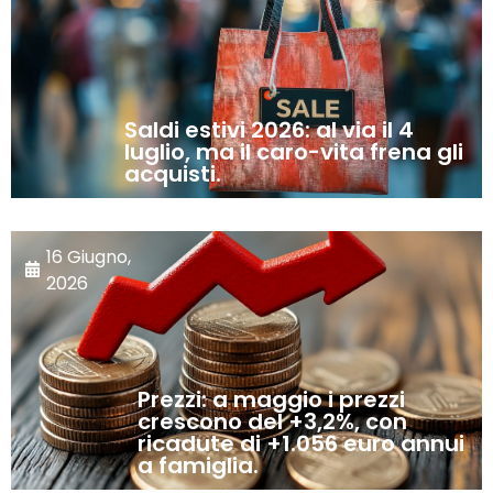
Saldi estivi 2026: al via il 4
luglio, ma il caro-vita frena gli
acquisti.
16 Giugno,
2026
Prezzi: a maggio i prezzi
crescono del +3,2%, con
ricadute di +1.056 euro annui
a famiglia.