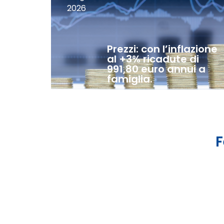
2026
Prezzi: con l’inflazione
al +3% ricadute di
991,80 euro annui a
famiglia.
F