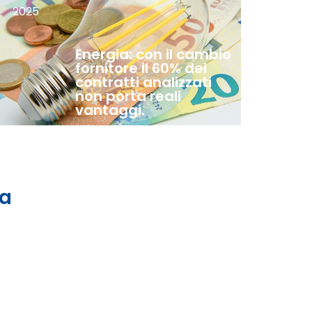
2025
Energia: con il cambio
fornitore il 60% dei
contratti analizzati
non porta reali
vantaggi.
 a