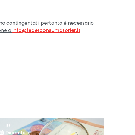
anno contingentati, pertanto è necessario
one a
info@federconsumatorier.it
10
Dicembre,