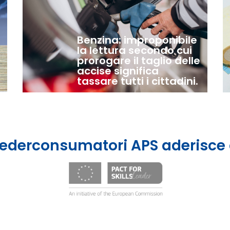
Benzina: improponibile
la lettura secondo cui
prorogare il taglio delle
accise significa
tassare tutti i cittadini.
ederconsumatori APS aderisce