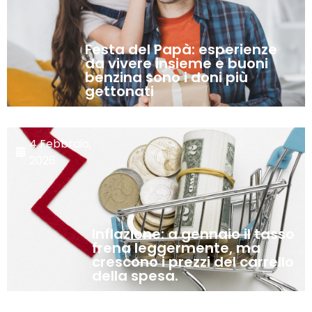
Festa del Papà: esperienze
da vivere insieme e buoni
benzina sono i doni più
gettonati
4 Febbraio,
2026
Inflazione: a gennaio il tasso
frena leggermente, ma
crescono i prezzi del carrello
della spesa.