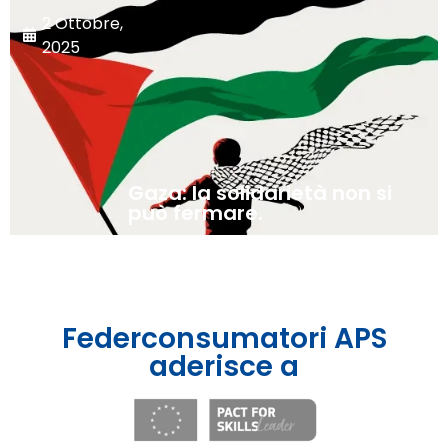
2 Ottobre,
2025
Gaza: la solidarietà non si
può fermare.
Federconsumatori APS
aderisce a