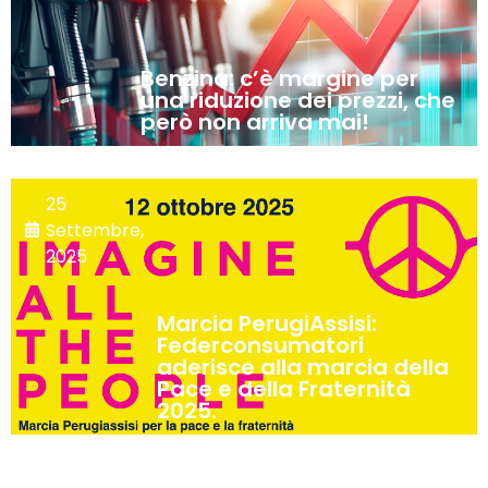
Benzina: c’è margine per
una riduzione dei prezzi, che
però non arriva mai!
25
Settembre,
2025
Marcia PerugiAssisi:
Federconsumatori
aderisce alla marcia della
Pace e della Fraternità
2025.