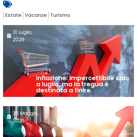
Estate
Vacanze
Turismo
31 Luglio,
2026
Inflazione: impercettibile calo
a luglio, ma la tregua è
destinata a finire.
28 Maggio,
2026