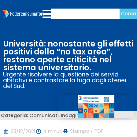
Cerca
Università: nonostante gli effetti
positivi della “no tax area”,
restano aperte criticità nel
sistema universitario.
Urgente risolvere la questione dei servizi
abitativi e contrastare la fuga dagli atenei
del Sud.
Categoria:
Comunicati
,
Indagini
Stampa / PDF
23/12/2021
4 minuti