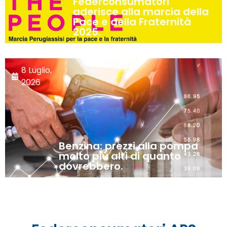
Federconsumatori
aderisce alla marcia della
Pace e della Fraternità
2025.
8 Luglio,
2026
Benzina: prezzi alla pompa
molto più alti di quanto
dovrebbero.