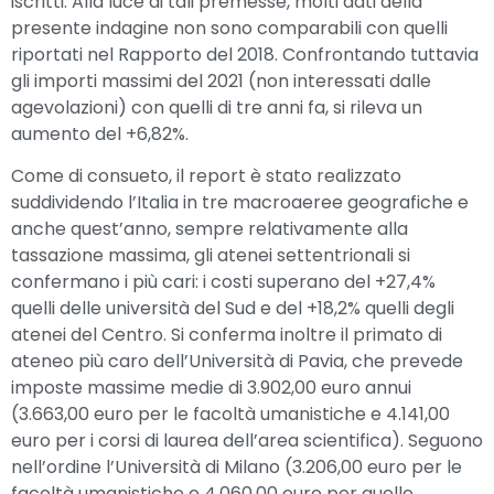
iscritti. Alla luce di tali premesse, molti dati della
presente indagine non sono comparabili con quelli
riportati nel Rapporto del 2018. Confrontando tuttavia
gli importi massimi del 2021 (non interessati dalle
agevolazioni) con quelli di tre anni fa, si rileva un
aumento del +6,82%.
Come di consueto, il report è stato realizzato
suddividendo l’Italia in tre macroaeree geografiche e
anche quest’anno, sempre relativamente alla
tassazione massima, gli atenei settentrionali si
confermano i più cari: i costi superano del +27,4%
quelli delle università del Sud e del +18,2% quelli degli
atenei del Centro. Si conferma inoltre il primato di
ateneo più caro dell’Università di Pavia, che prevede
imposte massime medie di 3.902,00 euro annui
(3.663,00 euro per le facoltà umanistiche e 4.141,00
euro per i corsi di laurea dell’area scientifica). Seguono
nell’ordine l’Università di Milano (3.206,00 euro per le
facoltà umanistiche e 4.060,00 euro per quelle