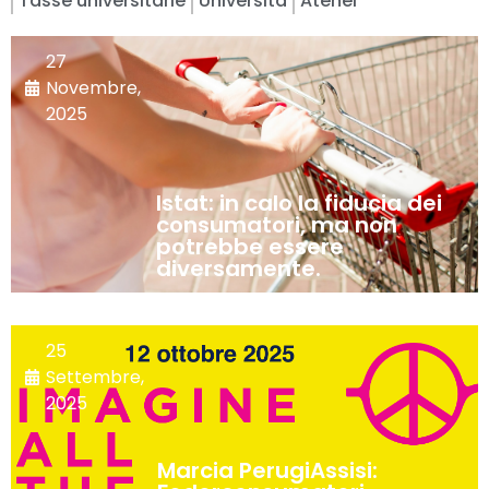
Tasse universitarie
Università
Atenei
27
Novembre,
2025
Istat: in calo la fiducia dei
consumatori, ma non
potrebbe essere
diversamente.
25
Settembre,
2025
Marcia PerugiAssisi: