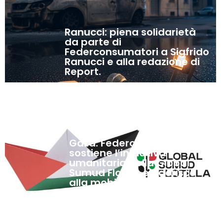
Ranucci: piena solidarietà
da parte di
Federconsumatori a Sigfrido
Ranucci e alla redazione di
Report.
4
Settembre,
2025
Gaza: Federconsumatori
sostiene l’iniziativa
umanitaria della Global
Sumud Flotilla e aderisce
alla mobilitazione
nazionale promossa dalla
CGIL