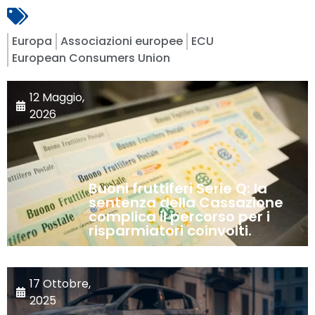
Europa
Associazioni europee
ECU
European Consumers Union
12 Maggio,
2026
Buoni fruttiferi Serie Q: la
sentenza della Cassazione
complica il percorso per i
risparmiatori coinvolti.
17 Ottobre,
2025