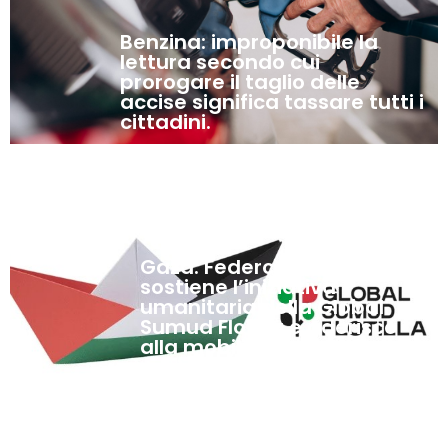
Benzina: improponibile la
lettura secondo cui
prorogare il taglio delle
accise significa tassare tutti i
cittadini.
4
Settembre,
2025
Gaza: Federconsumatori
sostiene l’iniziativa
umanitaria della Global
Sumud Flotilla e aderisce
alla mobilitazione
nazionale promossa dalla
CGIL