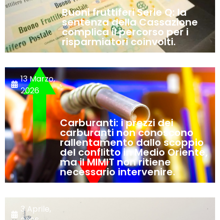
Buoni fruttiferi Serie Q: la
sentenza della Cassazione
complica il percorso per i
risparmiatori coinvolti.
13 Marzo,
2026
Carburanti: i prezzi dei
carburanti non conoscono
rallentamento dallo scoppio
del conflitto in Medio Oriente,
ma il MIMIT non ritiene
necessario intervenire.
3 Aprile,