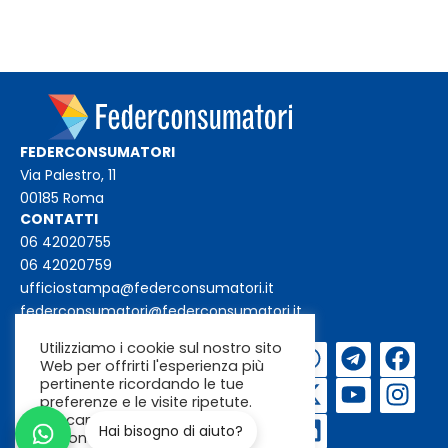
FEDERCONSUMATORI
Via Palestro, 11
00185 Roma
CONTATTI
06 42020755
06 42020759
ufficiostampa@federconsumatori.it
federconsumatori@federconsumatori.it
Utilizziamo i cookie sul nostro sito
Iscriviti alla
Web per offrirti l'esperienza più
newsletter
pertinente ricordando le tue
preferenze e le visite ripetute.
Cliccando su "Accetta"
Hai bisogno di aiuto?
acconsenti all'uso di TUTTI i