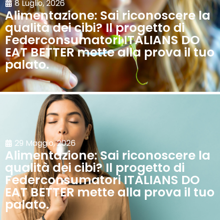
8 Luglio, 2026
Alimentazione: Sai riconoscere la
qualità dei cibi? Il progetto di
Federconsumatori ITALIANS DO
EAT BETTER mette alla prova il tuo
palato.
29 Maggio, 2026
Alimentazione: Sai riconoscere la
qualità dei cibi? Il progetto di
Federconsumatori ITALIANS DO
EAT BETTER mette alla prova il tuo
palato.