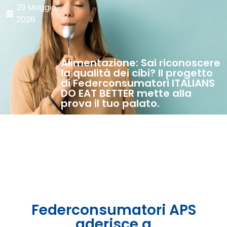
29 Maggio,
2026
Alimentazione: Sai riconoscere
la qualità dei cibi? Il progetto
di Federconsumatori ITALIANS
DO EAT BETTER mette alla
prova il tuo palato.
Federconsumatori APS
aderisce a