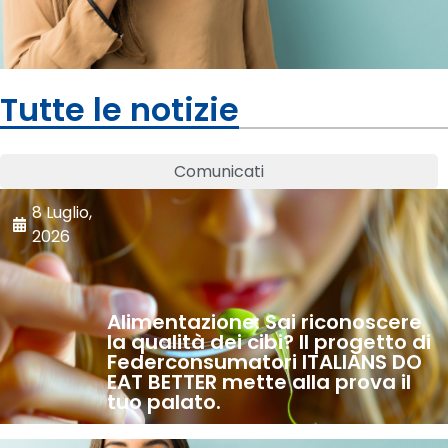
Tutte le notizie
Comunicati
8 Luglio,
2026
Alimentazione: Sai riconoscere
la qualità dei cibi? Il progetto di
Federconsumatori ITALIANS DO
EAT BETTER mette alla prova il
tuo palato.