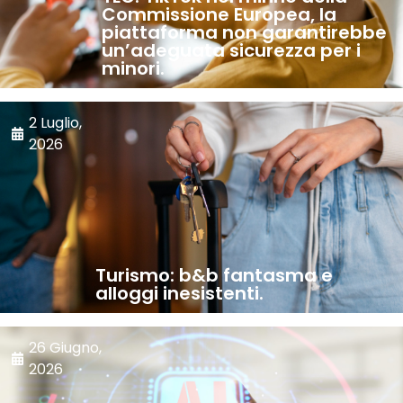
Commissione Europea, la
piattaforma non garantirebbe
un’adeguata sicurezza per i
minori.
2 Luglio,
2026
Turismo: b&b fantasma e
alloggi inesistenti.
26 Giugno,
2026