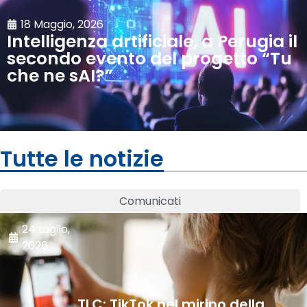
18 Maggio, 2026
Intelligenza artificiale, a Perugia il
secondo evento del progetto “Tu
che ne sAI?”
Tutte le notizie
Comunicati
24 Luglio,
2026
TLC: TikTok nel mirino della