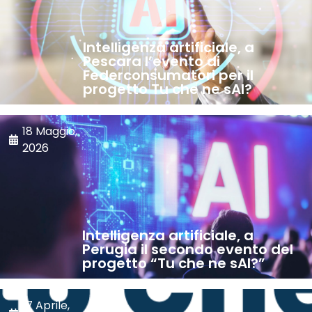
Intelligenza artificiale, a
Pescara l’evento di
Federconsumatori per il
progetto Tu che ne sAI?
18 Maggio,
2026
Intelligenza artificiale, a
Perugia il secondo evento del
progetto “Tu che ne sAI?”
17 Aprile,