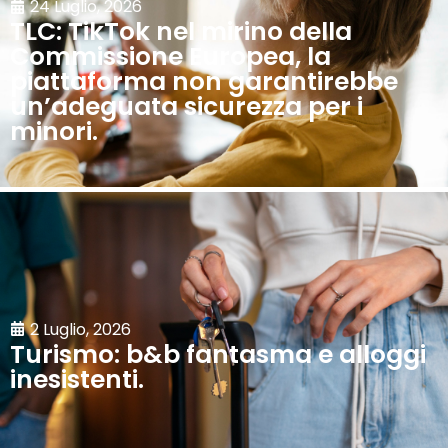
24 Luglio, 2026
TLC: TikTok nel mirino della
Commissione Europea, la
piattaforma non garantirebbe
un’adeguata sicurezza per i
minori.
2 Luglio, 2026
Turismo: b&b fantasma e alloggi
inesistenti.