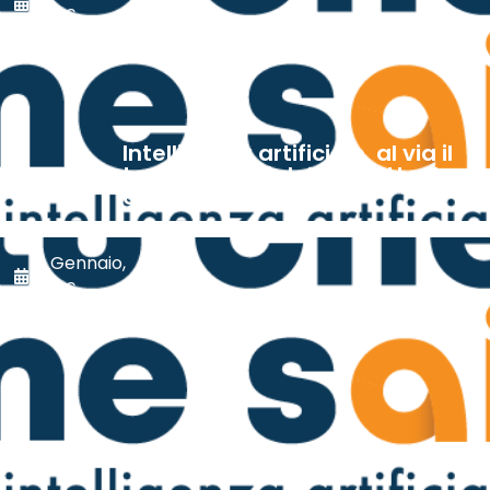
2026
Intelligenza artificiale, al via il
tour di eventi del progetto Tu
che ne sAI?
8 Gennaio,
2026
“Tu che ne sAI?”