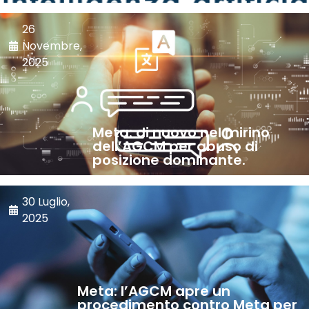
26
Novembre,
2025
Meta: di nuovo nel mirino
dell’AGCM per abuso di
posizione dominante.
30 Luglio,
2025
Meta: l’AGCM apre un
procedimento contro Meta per