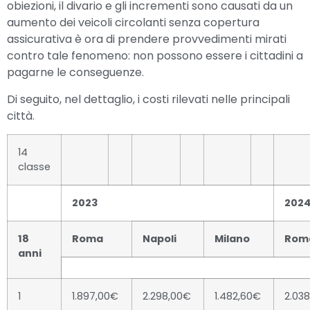
obiezioni, il divario e gli incrementi sono causati da un
aumento dei veicoli circolanti senza copertura
assicurativa è ora di prendere provvedimenti mirati
contro tale fenomeno: non possono essere i cittadini a
pagarne le conseguenze.
Di seguito, nel dettaglio, i costi rilevati nelle principali
città.
14
classe
2023
202
18
Roma
Napoli
Milano
Rom
anni
1
1.897,00€
2.298,00€
1.482,60€
2.03