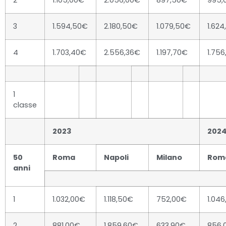
2
1.105,00€
2.056,00€
897,50€
995,
3
1.594,50€
2.180,50€
1.079,50€
1.62
4
1.703,40€
2.556,36€
1.197,70€
1.75
1
classe
2023
202
50
Roma
Napoli
Milano
Rom
anni
1
1.032,00€
1.118,50€
752,00€
1.04
2
881,00€
1.859,60€
633,90€
856,