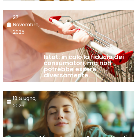
27
Novembre,
2025
Istat: in calo la fiducia dei
consumatori, ma non
potrebbe essere
diversamente.
18 Giugno,
2026