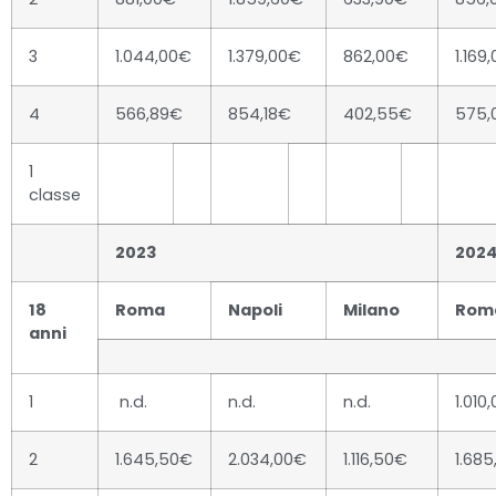
3
1.044,00€
1.379,00€
862,00€
1.169
4
566,89€
854,18€
402,55€
575,
1
classe
2023
202
18
Roma
Napoli
Milano
Rom
anni
1
n.d.
n.d.
n.d.
1.010
2
1.645,50€
2.034,00€
1.116,50€
1.68