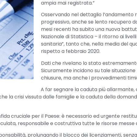
ampia mai registrata.”
Osservando nel dettaglio l’andamento r
progressivo, anche se lento recupero dop
mesi recenti ha subito una nuova battuta
Nazionale di Statistica – il ritorno ai liv
sanitaria”, tanto che, nella media del qu
rispetto a febbraio 2020.
Dati che rivelano lo stato estremamente
Sicuramente incidono su tale situazione
chiusure, ma anche i provvedimenti timidi 
A far segnare la caduta più allarmante, 
che la crisi vissuta dalle famiglie e la caduta della dom
fida cruciale per il Paese: è necessario ed urgente restitui
lata, responsabile e costruttiva tutte le risorse messe a
esponsabilità, prolungando il blocco dei licenziamenti, se