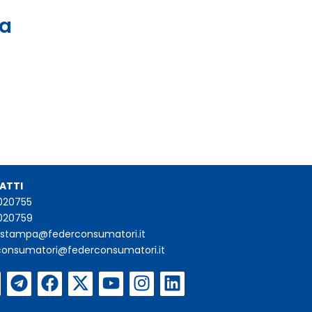
 a
ATTI
020755
020759
iostampa@federconsumatori.it
consumatori@federconsumatori.it