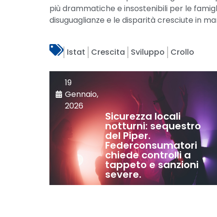
più drammatiche e insostenibili per le famig
disuguaglianze e le disparità cresciute in m
Istat
Crescita
Sviluppo
Crollo
19
Gennaio,
2026
Sicurezza locali
notturni: sequestro
del Piper.
Federconsumatori
chiede controlli a
tappeto e sanzioni
severe.