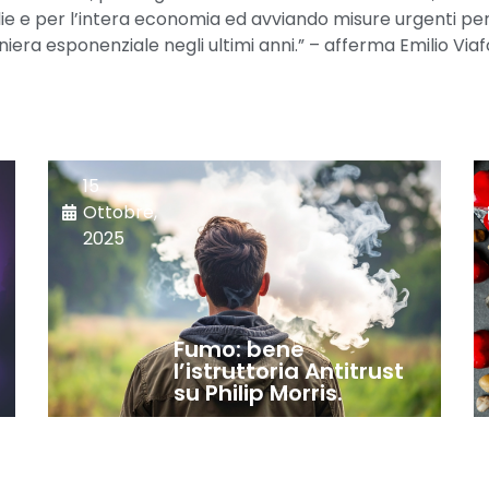
lie e per l’intera economia ed avviando misure urgenti pe
aniera esponenziale negli ultimi anni.” – afferma Emilio Vi
15
Ottobre,
2025
Fumo: bene
l’istruttoria Antitrust
su Philip Morris.