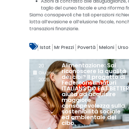
Azioni di contrasto alle disuguaglianze, 
taglio del cuneo fiscale e una riforma f
Siamo consapevoli che tali operazioni richi
lotta all’evasione e all’elusione fiscale, n
transazioni finanziarie.
Istat
Mr Prezzi
Povertà
Meloni
Urso
Alimentazione: Sai
20
riconoscere la qualità
Giugno,
dei cibi? Il progetto di
2026
Federconsumatori
ITALIANS DO EAT BETTE
aiuta ad acquisire
maggiore
consapevolezza sulla
sostenibilità sociale
ed ambientale del
cibo.