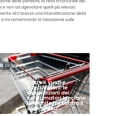
zione delle pensioni, la resa strutturale del
 e non ad agevolare quelli più elevati.
erite attraverso una intensificazione della
ti e incrementando la tassazione sulle
11
Dicembre,
2025
Carrelli vuoti e
speculazioni: le
associazioni dei
consumatori lanciano
il “Manifesto contro il
caro spesa”.