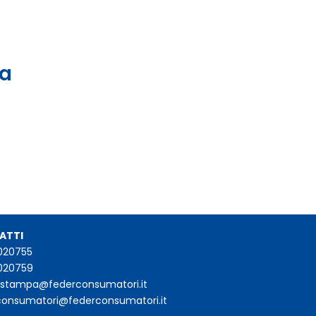
 a
ATTI
020755
020759
iostampa@federconsumatori.it
consumatori@federconsumatori.it