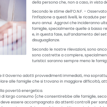
della persona che, non a caso, in vista 
Secondo le stime dell’O.N.F. – Osservat
l’inflazione a questi livelli, le ricadut
euro annui. Aggravi che incideranno ulte
famiglie, specialmente quelle a basso re
e, in questa fase, sull’andamento del se
disuguaglianze.
Secondo le nostre rilevazioni, sono ancora
sono costrette a compiere, specialmente 
turistici: saranno sempre meno le fami
il Governo adotti provvedimenti immediati, ma soprattutto 
re alle famiglie che si trovano in maggiore difficoltà, at
lla povertà energetica.
ri di largo consumo (che consentirebbe alle famiglie, seco
 deve essere accompagnato da attenti controlli per sanzi