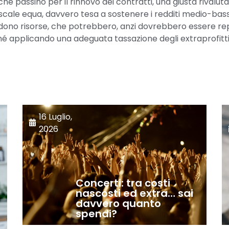
che passino per il rinnovo dei contratti, una giusta rivaluta
iscale equa, davvero tesa a sostenere i redditi medio-bassi
edono risorse, che potrebbero, anzi dovrebbero essere rep
onché applicando una adeguata tassazione degli extraprofit
16 Luglio,
2026
R
Concerti: tra costi
nascosti ed extra… sai
davvero quanto
spendi?