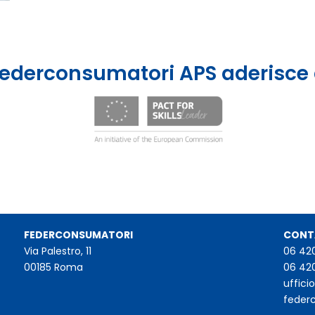
ederconsumatori APS aderisce
FEDERCONSUMATORI
CONT
Via Palestro, 11
06 42
00185 Roma
06 42
uffic
feder