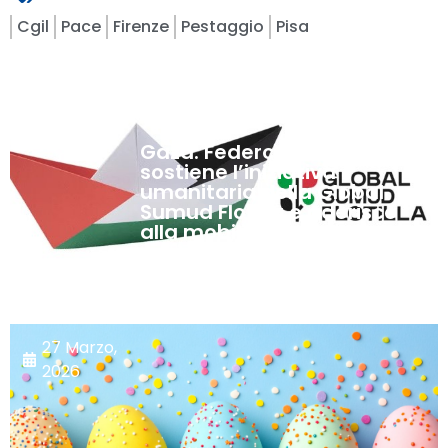
Cgil
Pace
Firenze
Pestaggio
Pisa
4
Settembre,
2025
Gaza: Federconsumatori
sostiene l’iniziativa
umanitaria della Global
Sumud Flotilla e aderisce
alla mobilitazione
nazionale promossa dalla
CGIL
27 Marzo,
2026