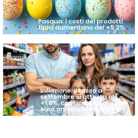
Pasqua: i costi dei prodotti
tipici aumentano del +5,2%.
16 Ottobre,
2025
Inflazione: il tasso a
settembre si attesta al
+1,6%, con ricadute di +528
euro annui a famiglia.