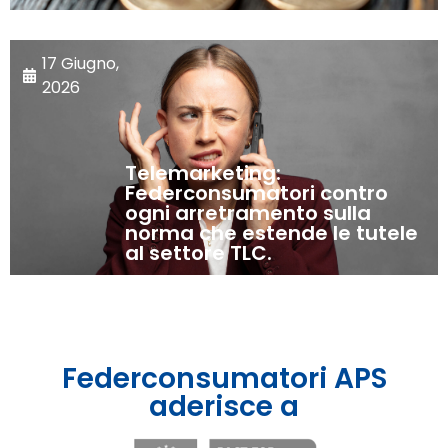
17 Giugno,
2026
Telemarketing:
Federconsumatori contro
ogni arretramento sulla
norma che estende le tutele
al settore TLC.
Federconsumatori APS
aderisce a