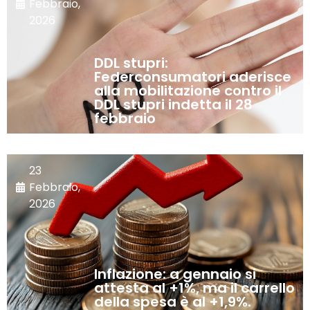
Febbraio,
2026
DDL stupri:
Federconsumatori aderisce
alla mobilitazione contro il
DDL stupri indetta il 28
febbraio
23
Febbraio,
2026
Inflazione: a gennaio si
attesta al +1%, ma il carrello
della spesa è al +1,9%.