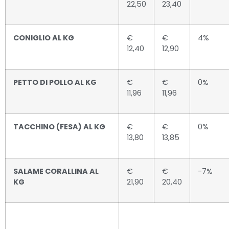
22,50
23,40
CONIGLIO AL KG
€
€
4%
12,40
12,90
PETTO DI POLLO AL KG
€
€
0%
11,96
11,96
TACCHINO (FESA) AL KG
€
€
0%
13,80
13,85
SALAME CORALLINA AL
€
€
-7%
KG
21,90
20,40