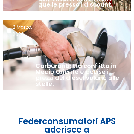
quelle presso i discount.
2 Marzo,
2026
Carburanti: tra conflitto in
Medio Oriente e accise i
prezzi del diesel volano alle
stelle.
Federconsumatori APS
aderisce a