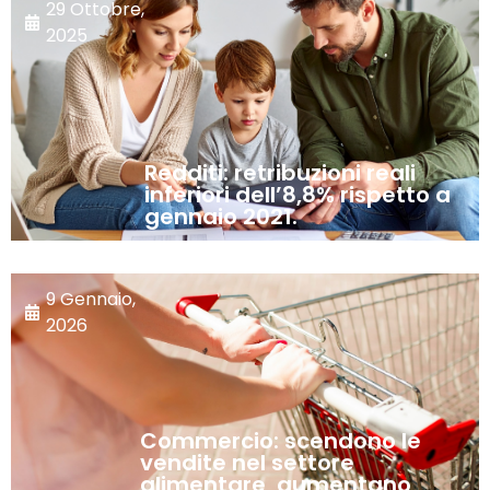
29 Ottobre,
2025
Redditi: retribuzioni reali
inferiori dell’8,8% rispetto a
gennaio 2021.
9 Gennaio,
2026
Commercio: scendono le
vendite nel settore
alimentare, aumentano