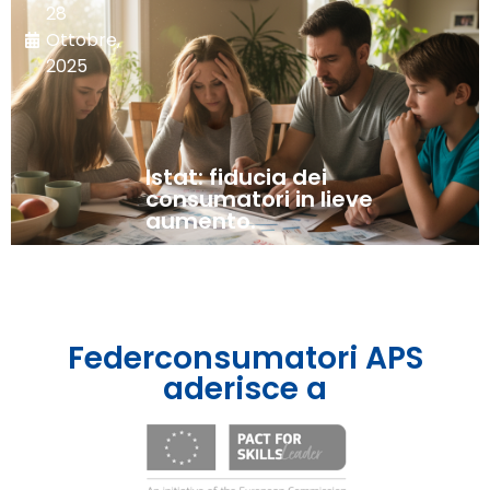
28
Ottobre,
2025
Istat: fiducia dei
consumatori in lieve
aumento.
Federconsumatori APS
aderisce a