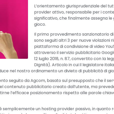
L’orientamento giurisprudenziale del t
provider attivo, responsabile per i co
significativo, che finalmente assegna le g
gioco.
Il primo provvedimento sanzionatorio di
sono seguiti altri 3 per nuove violazion
piattaforma di condivisione di video Y
attraverso il servizio pubblicitario Goog
12 luglio 2018, n. 87, convertito con la l
Dignità). Articolo in cui il legislatore it
duce nel nostro ordinamento un divieto di pubblicità di g
to seguito da Agcom, basato sul presupposto che il servi
contenuto pubblicitario creato dall’utente, ma prevede 
antirne l’efficace posizionamento rispetto alle parole chiave 
semplicemente un hosting provider passivo, in quanto rea