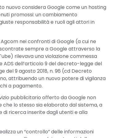
utto nuovo considera Google come un hosting
ntenuti promossi: un cambiamento
iuste responsabilità e ruoli agli attori in
 Agcom nei confronti di Google (a cui ne
i riscontrate sempre a Google attraverso la
ouTube) rilevava una violazione commessa
le ADS dell’articolo 9 del decreto-legge del
egge del 9 agosto 2018, n. 96 (cd Decreto
aliano, attribuendo un nuovo potere di vigilanza
iochi a pagamento.
zio pubblicitario offerto da Google non
che lo stesso sia elaborato dal sistema, a
di ricerca inserite dagli utenti e alla
lizza un “controllo” delle informazioni