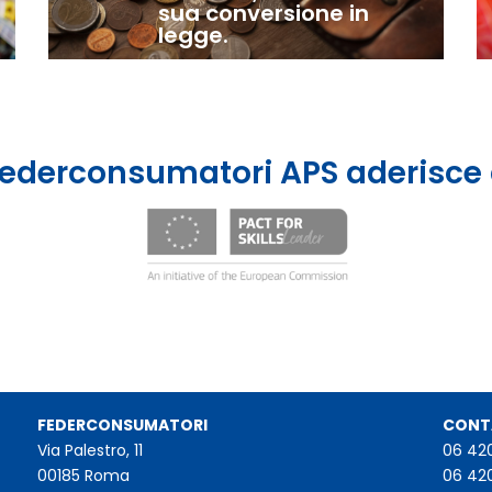
sua conversione in
legge.
ederconsumatori APS aderisce
FEDERCONSUMATORI
CONT
Via Palestro, 11
06 42
00185 Roma
06 42