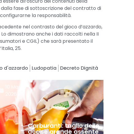
va essere all’oscuro dei contenuti della
 dalla fase di sottoscrizione del contratto di
 configurarne la responsabilità.
ecedente nel contrasto del gioco d’azzardo,
 dimostrano anche i dati raccolti nella II
nsumatori e CGIL) che sarà presentato il
talia, 25.
o d'azzardo
Ludopatia
Decreto Dignità
10 Marzo,
2026
Carburanti: taglio delle
accise grande assente