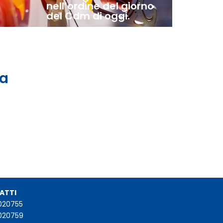
nell’ordine del giorno
del Cdm di oggi.
 a
ATTI
020755
020759