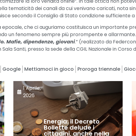
ottimizzare la loro vendita online”. In tale ottica non pote
ella tematicità dei canali da cui venivano caricati, nota sin
isce secondo il Consiglio di Stato condizione sufficiente a
a epocale, che ci auguriamo costituisca un importante pr
ndo un fenomeno sempre più prorompente e allarmante. Lo
rdo. Mafie, dipendenze, giovani
.” (realizzato da Federco
Sala Santi, presso la sede della CGIL Nazionale in Corso d’I
Google
Mettiamoci in gioco
Proroga triennale
Gioc
1 Aprile,
2026
Energia: il Decreto
Bollette delude i
cittadini, anche nella