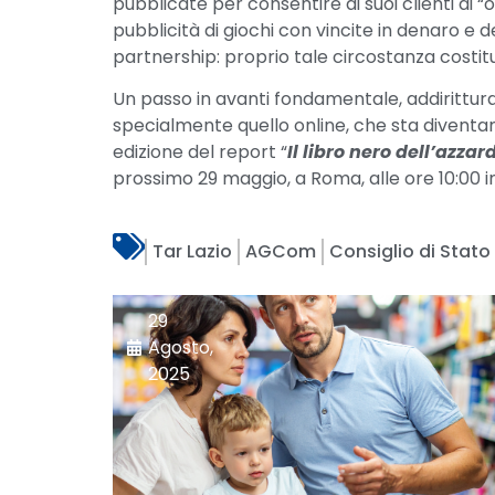
pubblicate per consentire ai suoi clienti di “
pubblicità di giochi con vincite in denaro e d
partnership: proprio tale circostanza costitu
Un passo in avanti fondamentale, addirittur
specialmente quello online, che sta diventa
edizione del report “
Il libro nero dell’azza
prossimo 29 maggio, a Roma, alle ore 10:00 in 
Tar Lazio
AGCom
Consiglio di Stato
29
Agosto,
2025