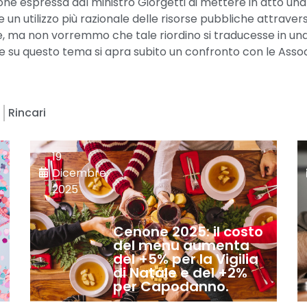
one espressa dal ministro Giorgetti di mettere in atto una
e un utilizzo più razionale delle risorse pubbliche attravers
e, ma non vorremmo che tale riordino si traducesse in una
che su questo tema si apra subito un confronto con le Ass
e
Rincari
19
Dicembre,
2025
Cenone 2025: il costo
del menu aumenta
del +5% per la Vigilia
di Natale e del +2%
per Capodanno.