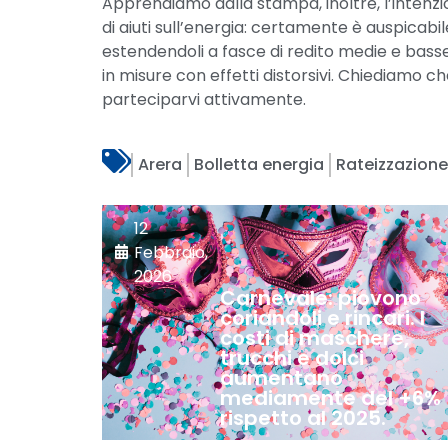
Apprendiamo dalla stampa, inoltre, l’intenzi
di aiuti sull’energia: certamente è auspicabil
estendendoli a fasce di redito medie e bass
in misure con effetti distorsivi. Chiediamo 
parteciparvi attivamente.
Arera
Bolletta energia
Rateizzazion
12
Febbraio,
2026
Carnevale: piovono
coriandoli e rincari. I
costi di maschere,
trucchi e dolci
aumentano
mediamente del +6%
rispetto al 2025.