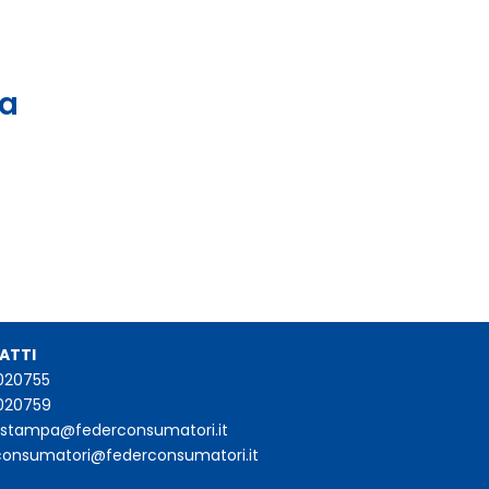
 a
ATTI
020755
020759
iostampa@federconsumatori.it
consumatori@federconsumatori.it