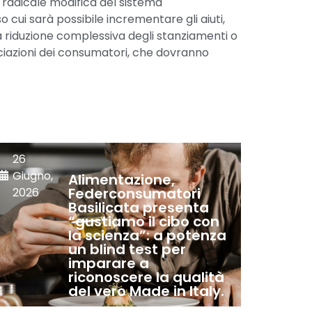
 radicale modifica del sistema
o cui sarà possibile incrementare gli aiuti,
 riduzione complessiva degli stanziamenti o
ociazioni dei consumatori, che dovranno
26
Giugno,
Alimentazione,
Federconsumatori
2026
Basilicata presenta
“gustiamo il cibo con
la scienza”: a potenza
un blind test per
imparare a
riconoscere la qualità
del vero Made in Italy.