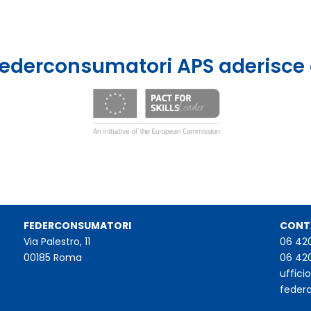
ederconsumatori APS aderisce
FEDERCONSUMATORI
CONT
Via Palestro, 11
06 42
00185 Roma
06 42
uffic
feder