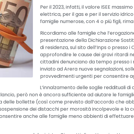
Per il 2023, infatti, il valore ISEE massim
elettrica, per il gas e per il servizio idric
famiglie numerose, con 4 o più figli, rim
Ricordiamo alle famiglie che l’erogazion
presentazione della Dichiarazione Sostit
di residenza, sul sito dell’Inps o presso i 
approfondire le cause dei gravi ritardi 
cittadini denunciano da tempo presso i
inviato ad Arera nuove segnalazioni, sol
provvedimenti urgenti per consentire agli
L’innalzamento delle soglie reddituali d
ilancio, però non è ancora sufficiente ad aiutare le famigl
a delle bollette (così come previsto dall’accordo che ab
ospensione dei distacchi per morosità incolpevole e la c
nsentire anche alle famiglie meno abbienti di effettuare 