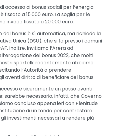
o di accesso ai bonus sociali per l’energia
o è fissato a 15.000 euro. La soglia per le
ane invece fissata a 20.000 euro.
e del bonus è sì automatica, ma richiede la
utiva Unica (DSU), che si fa presso i comuni
CAF. Inoltre, invitiamo l’Arera ad
nell’erogazione del bonus 2022, che molti
 nostri sportelli: recentemente abbiamo
lecitando l’Autorità a prendere
 aventi diritto di beneficiare del bonus.
i accesso è sicuramente un passo avanti
ie: sarebbe necessario, infatti, che Governo
biamo concluso appena ieri con Plenitude
ostituzione di un fondo per contrastare
gli investimenti necessari a rendere più