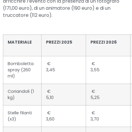
arricchire l’evento con la presenza di un fotografo
(171,00 euro), di un animatore (190 euro) e di un
truccatore (112 euro).
MATERIALE
PREZZI 2025
PREZZI 2026
Bomboletta
€
€
spray (260
3,45
3,55
ml)
Coriandoli (1
€
€
kg)
5,10
5,25
Stelle filanti
€
€
(x3)
3,60
3,70