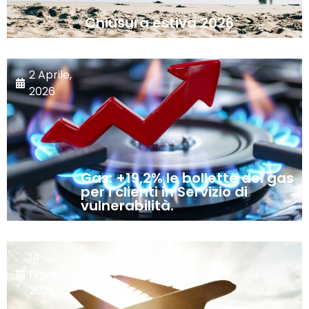
Chiusura estiva 2026
2 Aprile,
2026
Gas: +19,2% le bollette del gas
per i clienti in Servizio di
vulnerabilità.
14
Novembre,
2025