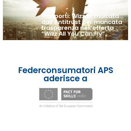
Trasporti: Wizzair multata
dall’Antitrust per mancata
trasparenza nell’offerta
“Wizz All You Can Fly”.
Federconsumatori APS
aderisce a