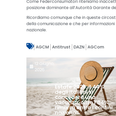
Come Federconsumatori riteniamo inaccett
posizione dominante all’Autorità Garante de
Ricordiamo comunque che in queste circostanz
della comunicazione e che per informazioni e 
nazionale.
AGCM
Antitrust
DAZN
AGCom
12 Giugno,
2026
Estate 2026: il 44%
degli italiani si
concederà una
vacanza, oltre l’84%
rimarrà entro i confini
nazionali.