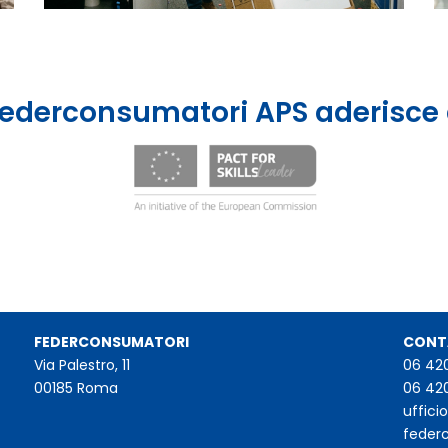
ederconsumatori APS aderisce
FEDERCONSUMATORI
CONT
Via Palestro, 11
06 42
00185 Roma
06 42
uffic
feder