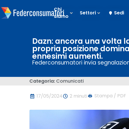
Chi
Settori
Sedi
siamo
Dazn: ancora una volta l
propria posizione domina
ennesimi aumenti.
Federconsumatori invia segnalazio
Categoria:
Comunicati
Stampa / PDF
17/05/2024
2 minuti