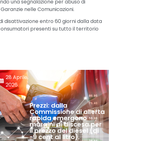
do una segnalazione per abuso di
 Garanzie nelle Comunicazioni.
i disattivazione entro 60 giorni dalla data
nsumatori presenti su tutto il territorio
28 Aprile,
2026
Prezzi: dalla
Commissione di allerta
rapida emergono
margini di discesa per
il prezzo del diesel (di
-9 cent al litro).