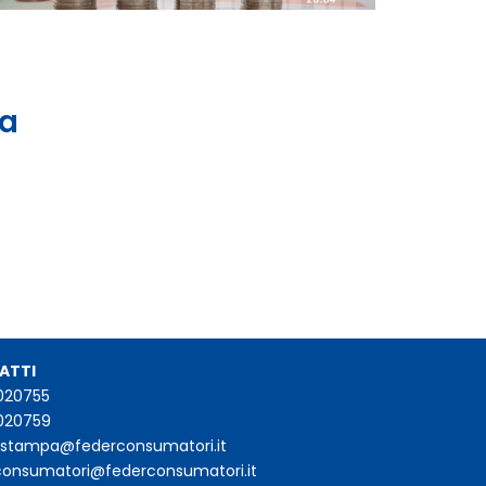
 a
ATTI
020755
020759
iostampa@federconsumatori.it
consumatori@federconsumatori.it