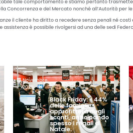
abile tale comportamento e stiamo pertanto trasmetten
lla Concorrenza e del Mercato nonché all’Autorità per le
e il cliente ha diritto a recedere senza penali né costi d
assistenza è possibile rivolgersi ad una delle sedi Federco
21
Novembre,
2025
Black Friday: il 44%
delle famiglie
approfitterà degli
sconti, anticipando
spesso i regali di
Natale.