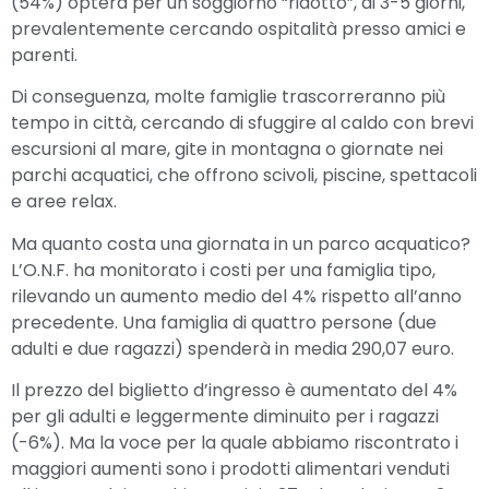
(54%) opterà per un soggiorno “ridotto”, di 3-5 giorni,
prevalentemente cercando ospitalità presso amici e
parenti.
Di conseguenza, molte famiglie trascorreranno più
tempo in città, cercando di sfuggire al caldo con brevi
escursioni al mare, gite in montagna o giornate nei
parchi acquatici, che offrono scivoli, piscine, spettacoli
e aree relax.
Ma quanto costa una giornata in un parco acquatico?
L’O.N.F. ha monitorato i costi per una famiglia tipo,
rilevando un aumento medio del 4% rispetto all’anno
precedente. Una famiglia di quattro persone (due
adulti e due ragazzi) spenderà in media 290,07 euro.
Il prezzo del biglietto d’ingresso è aumentato del 4%
per gli adulti e leggermente diminuito per i ragazzi
(-6%). Ma la voce per la quale abbiamo riscontrato i
maggiori aumenti sono i prodotti alimentari venduti