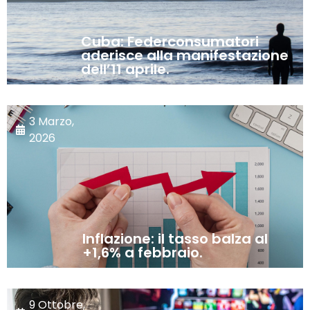
Cuba: Federconsumatori
aderisce alla manifestazione
dell’11 aprile.
3 Marzo,
2026
Inflazione: il tasso balza al
+1,6% a febbraio.
9 Ottobre,