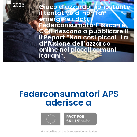
2025
Gioco d’azzardo: nonostante
il tentativo di non far
emergere i dati,
Federconsumatori, Isscon e
CGIL riescono a pubblicare il
II Report “Non così piccoli. La
diffusione dell’azzardo
online nei piccoli comuni
italiani”.
Federconsumatori APS
aderisce a