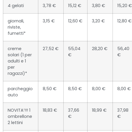
4 gelati
3,78 €
15,12 €
3,80 €
15,20 €
giornali,
3,15 €
12,60 €
3,20 €
12,80 €
riviste,
fumetti*
creme
27,52 €
55,04
28,20 €
56,40
solari (1 per
€
€
adulti e 1
per
ragazzi)*
parcheggio
8,50 €
8,50 €
8,00 €
8,00 €
auto
NOVITA’!!! 1
18,83 €
37,66
18,99 €
37,98
ombrellone
€
€
2 lettini