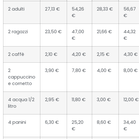
2 adulti
27,13 €
54,26
28,33 €
56,67
€
€
2 ragazzi
23,50 €
47,00
21,66 €
44,32
€
€
2 caffè
2,10 €
4,20 €
2,15 €
4,30 €
2
3,90 €
7,80 €
4,00 €
8,00 €
cappuccino
e cornetto
4 acqua 1/2
2,95 €
11,80 €
3,00 €
12,00 €
litro
4 panini
6,30 €
25,20
8,60 €
34,40
€
€