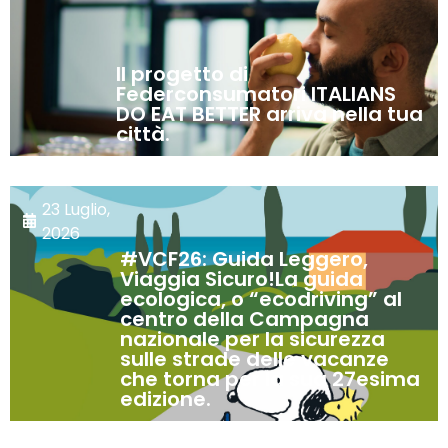
Il progetto di
Federconsumatori ITALIANS
DO EAT BETTER arriva nella tua
città.
23 Luglio,
2026
#VCF26: Guida Leggero,
Viaggia Sicuro!La guida
ecologica, o “ecodriving” al
centro della Campagna
nazionale per la sicurezza
sulle strade delle vacanze
che torna per la sua 27esima
edizione.