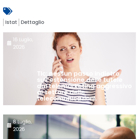
Istat
Dettaglio
16 Luglio,
2026
Tlc: nessun passo indietro
sull’estensione delle tutele
dal telemarketing aggressivo
al settore delle
telecomunicazioni.
8 Luglio,
2026