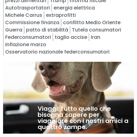
prezzi alimentari
Trump
riforma fiscale
Autotrasportatori
energia elettrica
Michele Carrus
extraprofitti
Commissione finanza
conflitto Medio Oriente
Guerra
patto di stabilità
Tutela consumatori
Federconsumatori
taglio accise
Iran
inflazione marzo
Osservatorio nazionale federconsumatori
3 Agosto,
2026
Viaggi: tutto quello che
bisogna sapere per
viaggiare con i nostri amici a
quattro zampe.