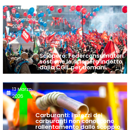
11
Dicembre,
2025
Sciopero: Federconsumatori
sostiene lo sciopero indetto
dalla CGIL per domani.
13 Marzo,
2026
Carburanti: i prezzi dei
carburanti non conoscono
rallentamento dallo scoppio