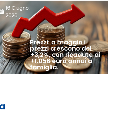
16 Giugno,
2026
Prezzi: a maggio i
prezzi crescono del
+3,2%, con ricadute di
+1.056 euro annui a
famiglia.
 a