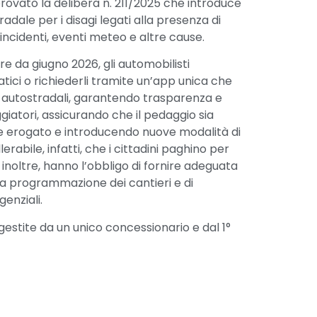
provato la delibera n. 211/2025 che introduce
radale per i disagi legati alla presenza di
a incidenti, eventi meteo e altre cause.
re da giugno 2026, gli automobilisti
ici o richiederli tramite un’app unica che
ori autostradali, garantendo trasparenza e
giatori, assicurando che il pedaggio sia
te erogato e introducendo nuove modalità di
erabile, infatti, che i cittadini paghino per
i, inoltre, hanno l’obbligo di fornire adeguata
 la programmazione dei cantieri e di
enziali.
 gestite da un unico concessionario e dal 1°