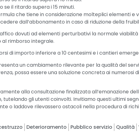
 se il ritardo supera i 15 minuti.
rmula che tiene in considerazione molteplici elementi e va
ecedere dall’abbonamento in caso di riduzione della fruibil
 traffico dovuti ad elementi perturbativi la normale viabilit
 al rimborso integrale.
si di importo inferiore a 10 centesimi e i cantieri emergen
resenta un cambiamento rilevante per la qualità del serv
renza, possa essere una soluzione concreta ai numerosi d
mente alla consultazione finalizzata all’emanazione dell
tutelando gli utenti coinvolti. Invitiamo questi ultimi segnal
 o laddove rilevassero ostacoli nella procedura di richi
cestruzzo
Deterioramento
Pubblico servizio
Qualità