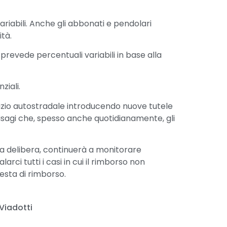
riabili. Anche gli abbonati e pendolari
ità.
à prevede percentuali variabili in base alla
ziali.
izio autostradale introducendo nuove tutele
isagi che, spesso anche quotidianamente, gli
a delibera, continuerà a monitorare
arci tutti i casi in cui il rimborso non
esta di rimborso.
Viadotti