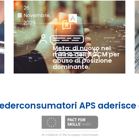
26
Novembre,
2025
Meta: di nuovo nel
mirino dell’AGCM per
abuso di posizione
dominante.
ederconsumatori APS aderisce