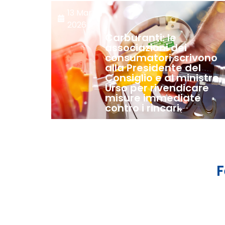
13 Marzo,
2026
Carburanti: le
associazioni dei
consumatori scrivono
alla Presidente del
Consiglio e al ministro
Urso per rivendicare
misure immediate
contro i rincari.
F