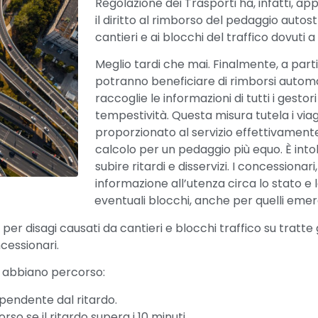
Regolazione dei Trasporti ha, infatti, ap
il diritto al rimborso del pedaggio autost
cantieri e ai blocchi del traffico dovuti 
Meglio tardi che mai. Finalmente, a parti
potranno beneficiare di rimborsi automat
raccoglie le informazioni di tutti i gest
tempestività. Questa misura tutela i viag
proporzionato al servizio effettivamen
calcolo per un pedaggio più equo. È intoll
subire ritardi e disservizi. I concessionar
informazione all’utenza circa lo stato e
eventuali blocchi, anche per quelli emerg
6 per disagi causati da cantieri e blocchi traffico su tratte
cessionari.
he abbiano percorso:
ipendente dal ritardo.
rso se il ritardo supera i 10 minuti.