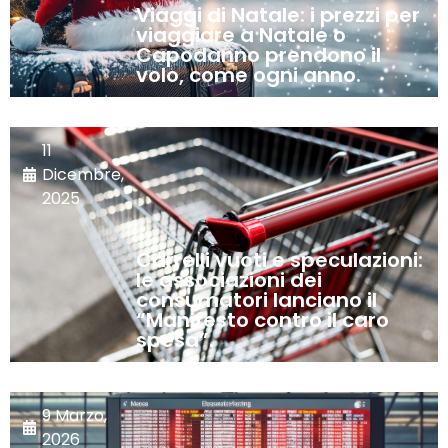
Viaggi di Natale: i prezzi per
viaggiare a Natale o
Capodanno prendono il
volo, come ogni anno.
11
Dicembre,
2025
Carrelli vuoti e speculazioni:
le associazioni dei
consumatori lanciano il
“Manifesto contro il caro
spesa”.
9 Marzo,
2026