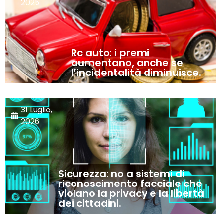
2025
Rc auto: i premi
aumentano, anche se
l’incidentalità diminuisce.
31 Luglio,
2026
Sicurezza: no a sistemi di
riconoscimento facciale che
violano la privacy e la libertà
dei cittadini.