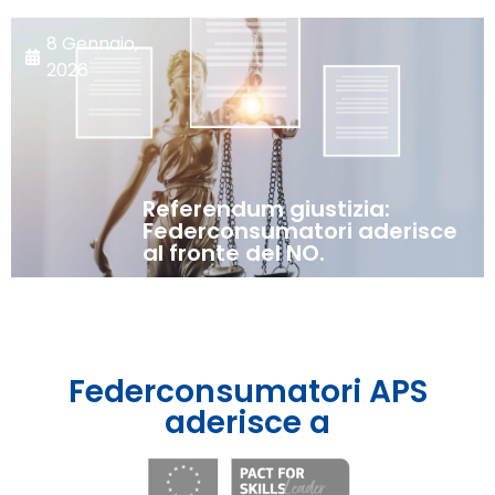
8 Gennaio,
2026
Referendum giustizia:
Federconsumatori aderisce
al fronte del NO.
Federconsumatori APS
aderisce a