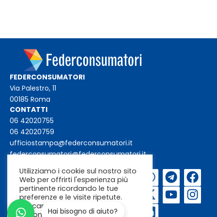
FEDERCONSUMATORI
Via Palestro, 11
00185 Roma
CONTATTI
06 42020755
06 42020759
ufficiostampa@federconsumatori.it
federconsumatori@federconsumatori.it
Utilizziamo i cookie sul nostro sito
Iscriviti alla
Web per offrirti l'esperienza più
newsletter
pertinente ricordando le tue
preferenze e le visite ripetute.
Cliccando su "Accetta"
Hai bisogno di aiuto?
acconsenti all'uso di TUTTI i