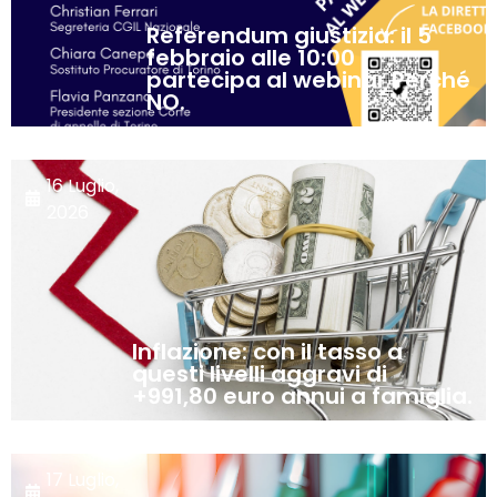
Referendum giustizia: il 5
febbraio alle 10:00
partecipa al webinar Perché
NO.
16 Luglio,
2026
Inflazione: con il tasso a
questi livelli aggravi di
+991,80 euro annui a famiglia.
17 Luglio,