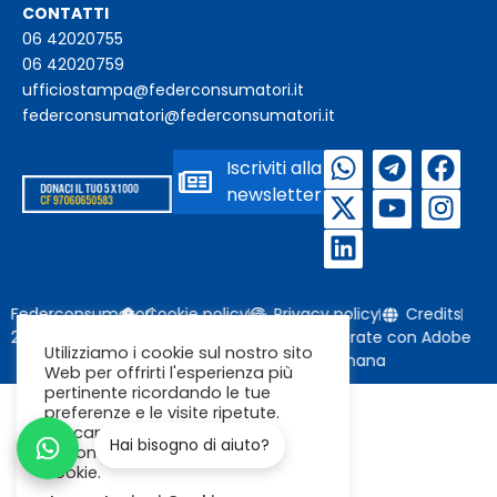
CONTATTI
06 42020755
06 42020759
ufficiostampa@federconsumatori.it
federconsumatori@federconsumatori.it
Iscriviti alla
newsletter
Federconsumatori
Cookie policy
Privacy policy
Credits
2026
Immagini da Freepik o generate con Adobe
Utilizziamo i cookie sul nostro sito
Firefly / Nano Banana
Web per offrirti l'esperienza più
pertinente ricordando le tue
preferenze e le visite ripetute.
Cliccando su "Accetta"
Hai bisogno di aiuto?
acconsenti all'uso di TUTTI i
cookie.