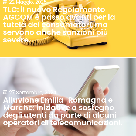
22 Maggio, 2025
TLC: il nuovo Regolamento
AGCOM è passo avanti per la
tutela dei consumatori, ma
servono anche sanzioni più
severe.
27 Settembre, 2024
Alluvione Emilia-Romagna e
Marche: iniziative a sostegno
degli utenti da parte di alcuni
operatori di telecomunicazioni.