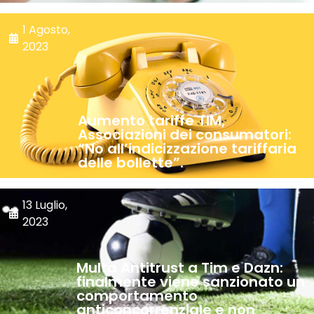
1 Agosto,
2023
Aumento tariffe TIM,
Associazioni dei consumatori:
“No all’indicizzazione tariffaria
delle bollette”.
13 Luglio,
2023
Multa Antitrust a Tim e Dazn:
finalmente viene sanzionato un
comportamento
anticoncorrenziale e non