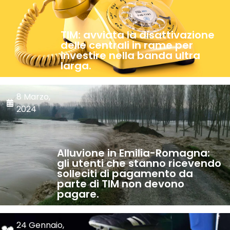
TIM: avviata la disattivazione
delle centrali in rame per
investire nella banda ultra
larga.
8 Marzo,
2024
Alluvione in Emilia-Romagna:
gli utenti che stanno ricevendo
solleciti di pagamento da
parte di TIM non devono
pagare.
24 Gennaio,