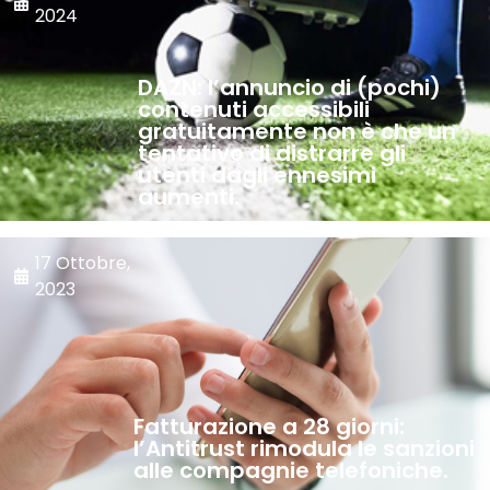
2024
DAZN: l’annuncio di (pochi)
contenuti accessibili
gratuitamente non è che un
tentativo di distrarre gli
utenti dagli ennesimi
aumenti.
17 Ottobre,
2023
Fatturazione a 28 giorni:
l’Antitrust rimodula le sanzioni
alle compagnie telefoniche.