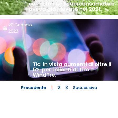
corretto che Federconsumatori
aveva già rilevato nel 2021.
20 Gennaio,
2023
Tlc: in vista aumenti di oltre il
5% per i clienti di Tim e
WindTre.
Precedente
1
2
3
Successivo