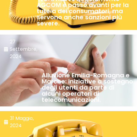
AGCOM è passo avanti per la
tutela dei consumatori, ma
servono anche sanzioni più
severe.
27
Settembre,
2024
Alluvione Emilia-Romagna e
Marche: iniziative a sostegno
degli utenti da parte di
alcuni operatori di
telecomunicazioni.
31 Maggio,
2024