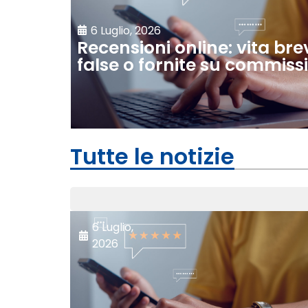
6 Luglio, 2026
Recensioni online: vita bre
false o fornite su commiss
Tutte le notizie
6 Luglio,
2026