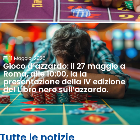
11 Maggio, 2026
Gioco d’azzardo: il 27 maggio a
Roma, alle 10:00, la la
presentazione della IV edizione
del Libro nero sull’azzardo.
Tutte le notizie