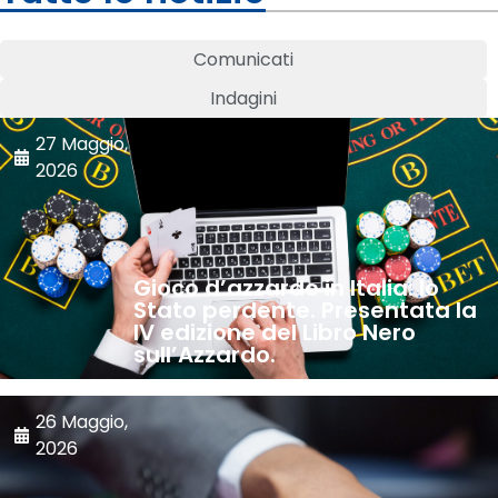
Comunicati
Indagini
27 Maggio,
2026
Gioco d’azzardo in Italia: lo
Stato perdente. Presentata la
IV edizione del Libro Nero
sull’Azzardo.
26 Maggio,
2026