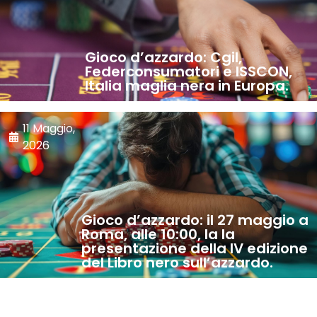
Gioco d’azzardo: Cgil,
Federconsumatori e ISSCON,
Italia maglia nera in Europa.
11 Maggio,
2026
Gioco d’azzardo: il 27 maggio a
Roma, alle 10:00, la la
presentazione della IV edizione
del Libro nero sull’azzardo.