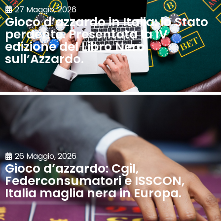
27 Maggio, 2026
Gioco d’azzardo in Italia: lo Stato
perdente. Presentata la IV
edizione del Libro Nero
sull’Azzardo.
26 Maggio, 2026
Gioco d’azzardo: Cgil,
Federconsumatori e ISSCON,
Italia maglia nera in Europa.